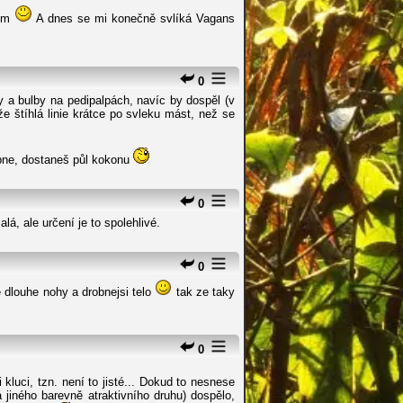
vím
A dnes se mi konečně svlíká Vagans
0
y a bulby na pedipalpách, navíc by dospěl (v
že štíhlá linie krátce po svleku mást, než se
pne, dostaneš půl kokonu
0
á, ale určení je to spolehlivé.
0
 dlouhe nohy a drobnejsi telo
tak ze taky
0
kluci, tzn. není to jisté... Dokud to nesnese
 jiného barevně atraktivního druhu) dospělo,