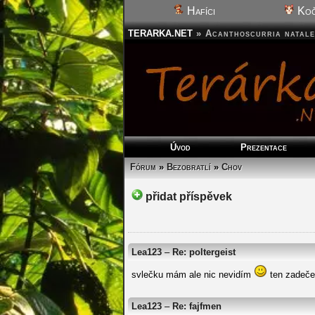
Hafíci
Koč
TERARKA.NET
»
Acanthoscurria natale
Úvod
Prezentace
Fórum
»
Bezobratlí
»
Chov
přidat příspěvek
Lea123
–
Re: poltergeist
svlečku mám ale nic nevidím
ten zadeče
Lea123
–
Re: fajfmen