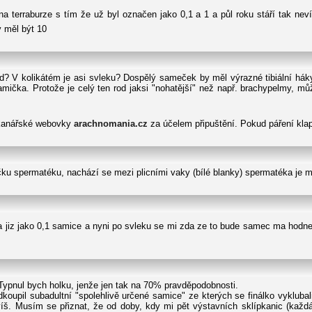
na terraburze s tím že už byl označen jako 0,1 a 1 a půl roku stáří tak ne
 měl být 10
řed? V kolikátém je asi svleku? Dospělý sameček by měl výrazné tibiální hák
amička. Protože je celý ten rod jaksi "nohatější" než např. brachypelmy, mů
ípkanářské webovky
arachnomania.cz
za účelem připuštění. Pokud páření kla
u spermatéku, nachází se mezi plicními vaky (bílé blanky) spermatéka je mal
na jiz jako 0,1 samice a nyni po svleku se mi zda ze to bude samec ma hodne
? Typnul bych holku, jenže jen tak na 70% pravděpodobnosti.
koupil subadultní "spolehlivě určené samice" ze kterých se finálko vyklubali 
evíš. Musím se přiznat, že od doby, kdy mi pět výstavních sklípkanic (každá