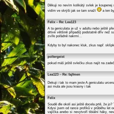
Děkuji no nevím kolikátý svlek je koupenej 
vidím ve skrýši jak se tam snaží
a ten by
Felix
–
Re: Lea123
A ta geniculata je už v adultu nebo ještě p
drtivé většině případů) podstatně dřív než s
zvíře pořádně nakrmí...
Kdyby to byl nakonec kluk, zkus např. skl
poltergeist
pokud máš ještě svlečku zkus najít na zadečk
Lea123
–
Re: fajfmen
Dekuji i tak to mam jeste A.geniculatu urce
asi mula ale jsou krasny i tak
Felix
Soudě dle okolí asi ještě docela prtě, že jo
Kdysi jsem od rance profíků v průběhu let od
vajíčka anebo si nevytvoří tibiální háky, n