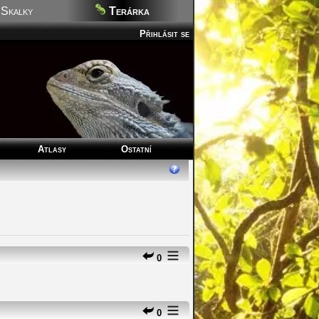
Skalky
Terárka
Přihlásit se
Atlasy
Ostatní
0
0