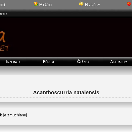
ičí
Ptáčci
Rybičky
nsis
Inzeráty
Fórum
Články
Aktuality
Acanthoscurria natalensis
k je zmuchlanej