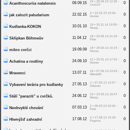
22 • 28.09.15 12:30 -
09.09.15
0
Acanthoscuriia natalensis
Lea123
2 • 22.02.15 15:34 -
22.02.15
0
jak zalozit paludarium
Hunter
19 • 20.11.14 10:50 -
10.01.10
0
Kudlanka-KOKON
Nessy
18 • 20.09.14 21:34 -
11.04.12
0
Sklípkan Böhmeův
Felix
18 • 29.03.14 10:15 -
19.09.09
0
mikro cvrčci
Honza
21 • 25.01.14 17:02 -
24.09.10
0
Achatina a rostliny
Hunter
16 • 07.09.13 23:03 -
13.07.11
0
Mravenci
Nikola90
1 • 27.05.13 13:57 -
27.05.13
0
Vybavení terária pro kudlanky
Orlando
10 • 23.05.13 19:47 -
24.06.12
0
Stálí "paraziti" u cvrčků.
Nessy
2 • 08.03.13 20:43 -
07.03.13
0
Neobvyklé chování
Felix
2 • 17.08.12 15:29 -
17.08.12
0
Hlemýžď zahradní
Pogona