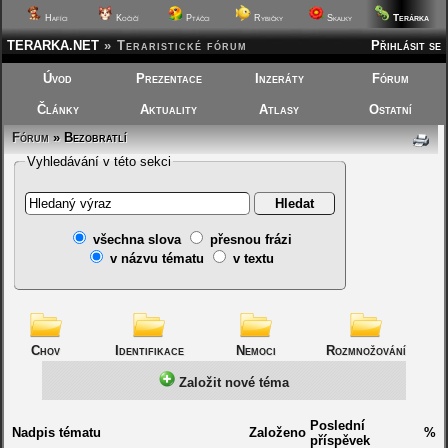
Terárka
Hafíci
Kočičí
Ptáčci
Rybičky
Skalky
TERARKA.NET
»
Teraristické fórum
Přihlásit se
Úvod
Prezentace
Inzeráty
Fórum
Články
Aktuality
Atlasy
Ostatní
Fórum
»
Bezobratlí
Vyhledávání v této sekci
všechna slova
přesnou frázi
v názvu tématu
v textu
Chov
Identifikace
Nemoci
Rozmnožování
Založit nové téma
Poslední
Nadpis tématu
Založeno
%
příspěvek