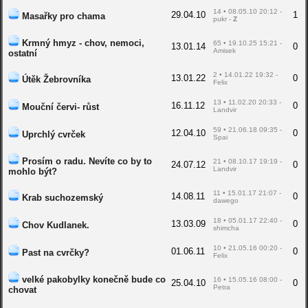
14 • 08.05.10 20:12 -
29.04.10
1
Masařky pro chama
pukr -
Z
Krmný hmyz - chov, nemoci,
65 • 19.10.25 15:21 -
13.01.14
0
Amisek
ostatní
2 • 14.01.22 19:32 -
13.01.22
0
Útěk Žebrovníka
Felix
13 • 11.02.20 20:33 -
16.11.12
0
Mouční červi- růst
Landvir
59 • 21.06.18 09:35 -
12.04.10
0
Uprchlý cvrček
Spai
Prosím o radu. Nevíte co by to
21 • 08.10.17 19:19 -
24.07.12
0
Landvir
mohlo být?
11 • 15.01.17 21:07 -
14.08.11
0
Krab suchozemský
dawego
18 • 05.01.17 22:40 -
13.03.09
0
Chov Kudlanek.
shimcha
10 • 21.05.16 00:20 -
01.06.11
0
Past na cvrčky?
Felix
velké pakobylky konečně bude co
16 • 15.05.16 08:00 -
25.04.10
0
Petra
chovat