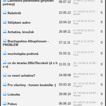
Lasiodora parahibana (příjmání
3 • 09.07.12 00:02 -
06.07.12
0
Felix
potravy)
11 • 23.05.12 22:57 -
22.05.12
0
Rašeliník
dox93
6 • 18.04.12 22:10 -
10.04.12
0
Sklípkani aukro
Felix
4 • 16.04.12 20:31 -
26.08.11
0
Achatina, kroužek
kukubik
Brachypelma Albopilosum -
8 • 29.11.11 22:56 -
27.11.11
0
Felix
PROBLÉM
7 • 31.10.11 17:47 -
31.03.11
0
mucholapka podivná
Pítrs
co do terarka 200x70xcokoli (d x h
35 • 14.08.11 22:09 -
11.01.11
0
Vini
x v)
25 • 03.04.11 13:17 -
24.09.09
0
co nesní achatina?
Jitule
32 • 11.11.10 22:43 -
03.03.10
0
Pro všechny - honem koukněte :)
Pogona
12 • 30.08.10 19:58 -
29.08.10
0
Listovka
Hunter
51 • 06.07.10 13:44 -
06.06.10
0
Pokus
dan999