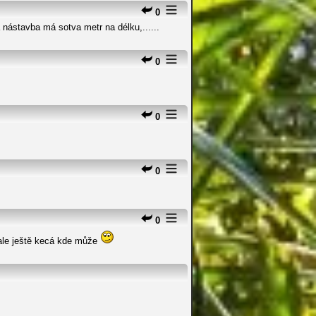
0
 nástavba má sotva metr na délku,......
0
0
0
0
 ale ještě kecá kde může