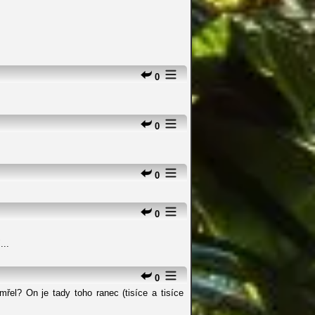
0
0
0
0
...
0
řel? On je tady toho ranec (tisíce a tisíce