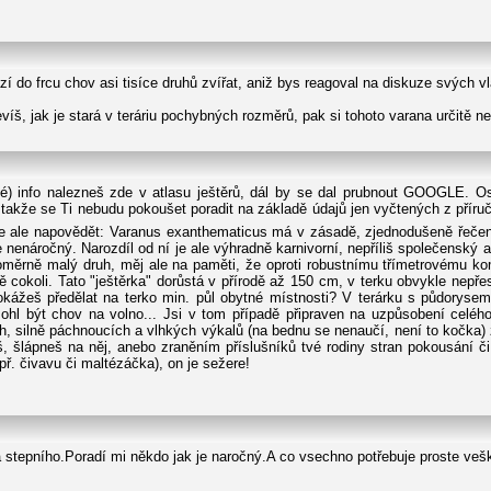
ází do frcu chov asi tisíce druhů zvířat, aniž bys reagoval na diskuze svých vl
, jak je stará v teráriu pochybných rozměrů, pak si tohoto varana určitě nepo
usé) info nalezneš zde v atlasu ještěrů, dál by se dal prubnout GOOGLE. 
kže se Ti nebudu pokoušet poradit na základě údajů jen vyčtených z příruč
 ale napovědět: Varanus exanthematicus má v zásadě, zjednodušeně řečeno
 je nenáročný. Narozdíl od ní je ale výhradně karnivorní, nepříliš společenský 
o poměrně malý druh, měj ale na paměti, že oproti robustnímu třímetrovému 
tě cokoli. Tato "ještěrka" dorůstá v přírodě až 150 cm, v terku obvykle nepř
dokážeš předělat na terko min. půl obytné místnosti? V terárku s půdorysem
 mohl být chov na volno... Jsi v tom případě připraven na uzpůsobení celé
h, silně páchnoucích a vlhkých výkalů (na bednu se nenaučí, není to kočka
š, šlápneš na něj, anebo zraněním příslušníků tvé rodiny stran pokousání 
. čivavu či maltézáčka), on je sežere!
stepního.Poradí mi někdo jak je naročný.A co vsechno potřebuje proste veške