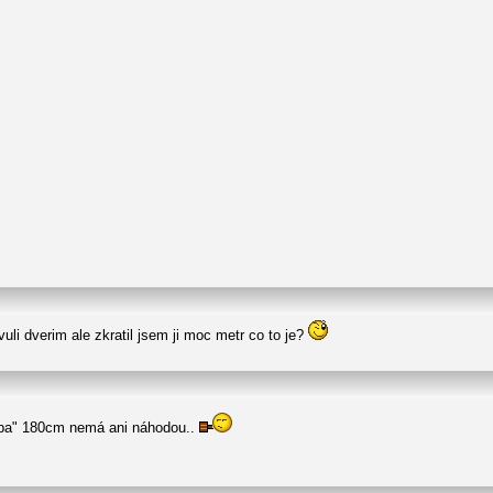
uli dverim ale zkratil jsem ji moc metr co to je?
avba" 180cm nemá ani náhodou..