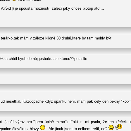
VxŠxH) je spousta možností, záleží jaký chceš biotop atd....
 terárko,tak mám v záloze klidně 30 druhů,které by tam mohly být.
60 a chtěl bych do něj jesterku ale kterou??poraďte
ud nesetkal. Každopádně když spánku není, mám pak celý den pěkný "kopr"
l (lepší výraz pro "jsem úplně mimo"). Fakt jsi mi psala, že ten křeček um
vypadne člověku z hlavy
. Ale jinak jsem to celkem trefil, ne?