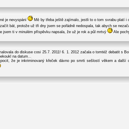
čné je nevyspání
Mě by třeba ještě zajímalo, jestli to o tom svrabu platí i
 začít bát, protože už tři dny jsem se pořádně nedospala, tak abych se nezač
že jsem ti v minulém příspěvku napsala, že už je rok a půl mrtvý
Ale pochy
malovala do diskuse cosi 25.7. 2011! 6. 1. 2012 začala o tomtéž debatit s B
nekoukl na datum...
ocit, že je inkriminovaný křeček dávno po smrti sešlostí věkem a další 