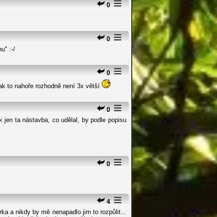
0
0
u" :-/
0
tak to nahoře rozhodně není 3x větší
0
jen ta nástavba, co udělal, by podle popisu
0
4
ka a nikdy by mě nenapadlo jim to rozpůlit...