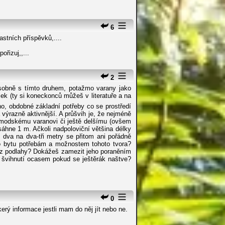
6
astních příspěvků,....
řizuj,,...
2
Osobně s tímto druhem, potažmo varany jako
ek (ty si koneckonců můžeš v literatuře a na
, obdobné základní potřeby co se prostředí
a výrazně aktivnější. A průšvih je, že nejméně
komodskému varanovi či ještě delšímu (ovšem
esáhne 1 m. Ačkoli nadpoloviční většina délky
 dva na dva-tři metry se přitom ani pořádně
ho bytu potřebám a možnostem tohoto tvora?
) z podlahy? Dokážeš zamezit jeho poraněním
či švihnutí ocasem pokud se ještěrák naštve?
0
rý informace jestli mam do něj jít nebo ne.