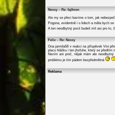
Nessy
–
Re: fajfmen
Ale my se přeci bavíme o tom, jak nebezpe
Pogona, evidentně i o lidech a měla bych se
A ten neodbytný pocit budeš mít asi pro to, 
Felix
–
Re: Nessy
Ona jarmila58 v reakci na příspěvek Vini při
placu hlášku i ten jhsfuhe, který se předtím 
Nevím ani proč, nějak mám ale neodbytný p
problému je tím pádem bezpředmětná
Reklama