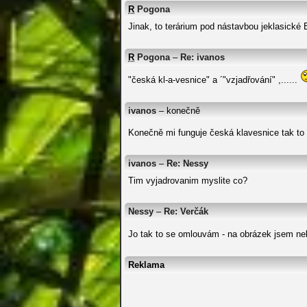
R
Pogona
Jinak, to terárium pod nástavbou jeklasické 
R
Pogona
–
Re: ivanos
"česká kl-a-vesnice" a ´"vzjadřování" ,......
ivanos
– konečně
Konečně mi funguje česká klavesnice tak to
ivanos
–
Re: Nessy
Tim vyjadrovanim myslite co?
Nessy
–
Re: Verčák
Jo tak to se omlouvám - na obrázek jsem ne
Reklama