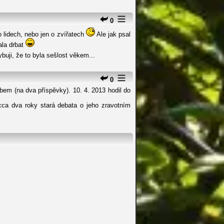
0
 o lidech, nebo jen o zvířatech
Ale jak psal
ala drbat
buji, že to byla sešlost věkem...
0
obem (na dva příspěvky). 10. 4. 2013 hodil do
cca dva roky stará debata o jeho zravotním