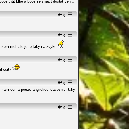
ude cítit blbě a bude se snažit dostat ven...
0
0
sem měl, ale je to taky na zvyku
0
řehodit?
0
ak mám doma pouze anglickou klavesnici taky
0