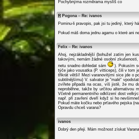
Pochybnýma rozměrama myslíš co
R
Pogona
–
Re: ivanos
Pominu-li pravopis, pak jsi tu jediný, který h
Pokud máš doma jednu agamu o které ani nevíš
Felix
–
Re: ivanos
Ahoj, nejzákladnější (bohužel zatím jen k
takovými, nemám žádné osobní zkušenosti, ta
netu snadno dohledat sám
). Pokusím se
týče jako vousatka (P. vitticeps), čili v tom
třikrát větší! Mezi varanovitými sice jde 
subtilnějšímu) V. salvator je "malé" vpodsta
zvířete připadá na ocas, víš jistě, že mu 
neproběhne, takže by určitou alternativou
Včetně permanentního odklízení dost velkýc
např. při zavření dveří když si ho nevšimne
Pokud máte kočku nebo prťavého pejska (např
Opravdu chceš varana?
ivanos
Dobrý den přeji. Mám možnost získat Varana 