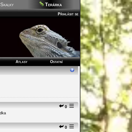
Skalky
Terárka
Přihlásit se
Atlasy
Ostatní
0
ůdka
0