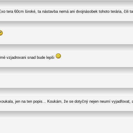
Exo tera 60cm široké, ta nástavba nemá ani dvojnásobek tohoto terária, čili ta
 mé vzjadrovani snad bude lepši
koukala, jen na ten popis... Koukám, že se dotyčný nejen neumí vyjadřovat,