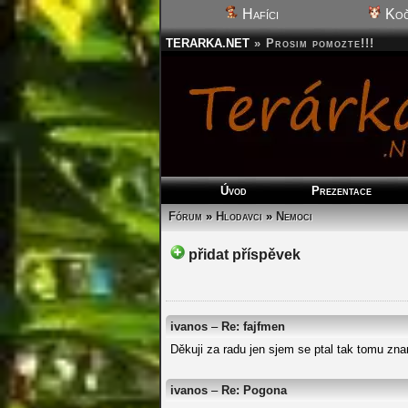
Hafíci
Koč
TERARKA.NET
»
Prosim pomozte!!!
Úvod
Prezentace
Fórum
»
Hlodavci
»
Nemoci
přidat příspěvek
ivanos
–
Re: fajfmen
Děkuji za radu jen sjem se ptal tak tomu 
ivanos
–
Re: Pogona