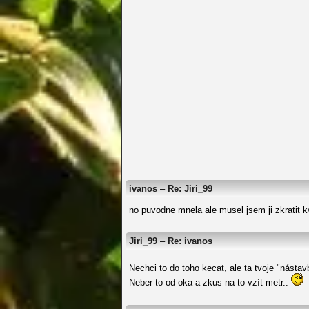
ivanos
–
Re: Jiri_99
no puvodne mnela ale musel jsem ji zkratit kv
Jiri_99
–
Re: ivanos
Nechci to do toho kecat, ale ta tvoje "nást
Neber to od oka a zkus na to vzít metr..