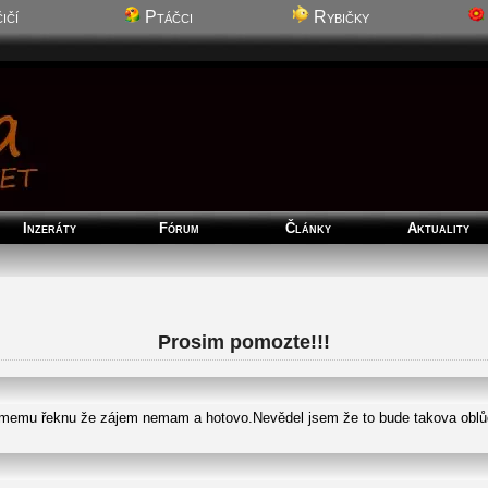
ičí
Ptáčci
Rybičky
Inzeráty
Fórum
Články
Aktuality
Prosim pomozte!!!
znamemu řeknu že zájem nemam a hotovo.Nevědel jsem že to bude takova obl