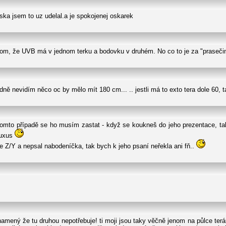
eska jsem to uz udelal.a je spokojenej oskarek
om, že UVB má v jednom terku a bodovku v druhém. No co to je za "prasečin
ně nevidím něco oc by mělo mít 180 cm... .. jestli má to exto tera dole 60, 
mto případě se ho musím zastat - když se koukneš do jeho prezentace, tak 
luxus
če Z/Y a nepsal nabodeníčka, tak bych k jeho psaní neřekla ani fň..
mený že tu druhou nepotřebuje! ti moji jsou taky věčně jenom na půlce terár