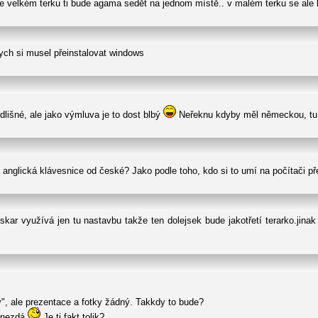
 ve velkém terku ti bude agama sedět na jednom místě.. v malém terku se ale b
bych si musel přeinstalovat windows
lišné, ale jako výmluva je to dost blbý
Neřeknu kdyby měl německou, tu j
á anglická klávesnice od české? Jako podle toho, kdo si to umí na počítači p
skar využívá jen tu nastavbu takže ten dolejsek bude jakotřetí terarko.jin
ry", ale prezentace a fotky žádný. Takkdy to bude?
k nezdá
Je ti fakt tolik?