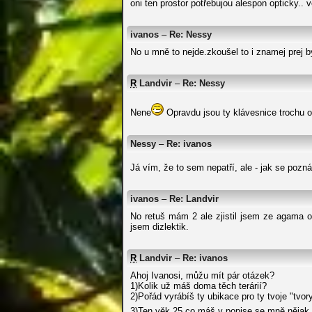
oni ten prostor potřebujou alespon opticky..
ivanos
–
Re: Nessy
No u mně to nejde.zkoušel to i znamej prej 
R
Landvir
–
Re: Nessy
Nene
Opravdu jsou ty klávesnice trochu od
Nessy
–
Re: ivanos
Já vím, že to sem nepatří, ale - jak se pozn
ivanos
–
Re: Landvir
No retuš mám 2 ale zjistil jsem ze agama o
jsem dizlektik.
R
Landvir
–
Re: ivanos
Ahoj Ivanosi, můžu mít pár otázek?
1)Kolik už máš doma těch terárií?
2)Pořád vyrábíš ty ubikace pro ty tvoje "tvo
3)Ten věk 25 co máš v popise se mně něja