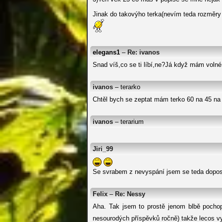
Jinak do takovýho terka(nevím teda rozměry 
elegans1
–
Re: ivanos
Snad víš,co se ti líbí,ne?Já když mám volné
ivanos
– terarko
Chtěl bych se zeptat mám terko 60 na 45 na 
ivanos
– terarium
Jiri_99
Se svrabem z nevyspání jsem se teda dopos
Felix
–
Re: Nessy
Aha. Tak jsem to prostě jenom blbě pochopi
nesourodých příspěvků ročně) takže lecos 