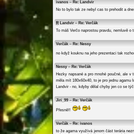
ivanos
–
Re: Landvir
No to bylo tak ze nebyl cas to prehodit a dn
R
Landvir
–
Re: Verčák
To máš Verčo naprostou pravdu, nemluvě o t
Verčák
–
Re: Nessy
no když kouknu na jeho prezentaci tak rozhod
Nessy
–
Re: Verčák
Hezky napsané a pro mnohé poučné, ale v to
měla mít 180x60x40, to je pro jednu agamu 
Landvir - no, kdyby dělal chyby jen co se tý
Jiri_99
–
Re: Verčák
Přesně!!
Verčák
–
Re: ivanos
to že agama využívá jenom část terária nezna