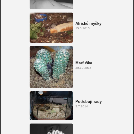
Africké myšky
15.5.2015
Marfuška
30.10.2015
Potřebuji rady
3.7.2014