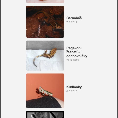
Barnabáš
7.3.2017
Pagekoni
řasnatí -
odchovničky
22.9.2015
Kudlanky
4.5.2016