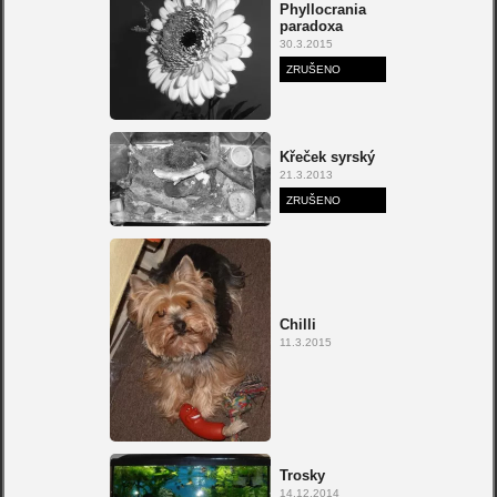
Phyllocrania
paradoxa
30.3.2015
ZRUŠENO
Křeček syrský
21.3.2013
ZRUŠENO
Chilli
11.3.2015
Trosky
14.12.2014