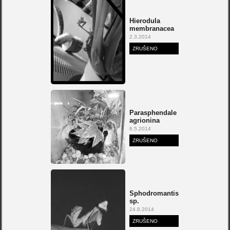
Hierodula
membranacea
2.3.2014
ZRUŠENO
Parasphendale
agrionina
6.5.2014
ZRUŠENO
Sphodromantis
sp.
24.8.2014
ZRUŠENO