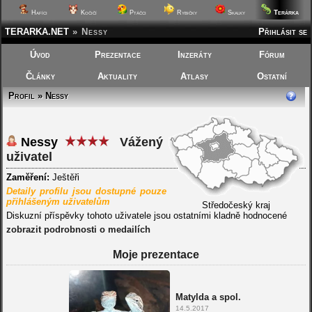
Terárka
Hafíci
Kočičí
Ptáčci
Rybičky
Skalky
TERARKA.NET
»
Nessy
Přihlásit se
Úvod
Prezentace
Inzeráty
Fórum
Články
Aktuality
Atlasy
Ostatní
Profil » Nessy
Nessy
Vážený
uživatel
Zaměření:
Ještěři
Detaily profilu jsou dostupné pouze
přihlášeným uživatelům
Středočeský kraj
Diskuzní příspěvky tohoto uživatele jsou ostatními kladně hodnocené
zobrazit podrobnosti o medailích
Moje prezentace
Matylda a spol.
14.5.2017