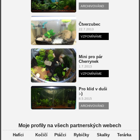
ARCHIVOVÁNO
Čtverzubec
22.7.2013
VZPOMÍNÁME
Mini pro pár
Cherrynek
1.7.2013
VZPOMÍNÁME
Pro klid v duši
:-)
8.5.2015
ARCHIVOVÁNO
Moje profily na všech partnerských webech
Hafíci
Kočičí
Ptáčci
Rybičky
Skalky
Terárka