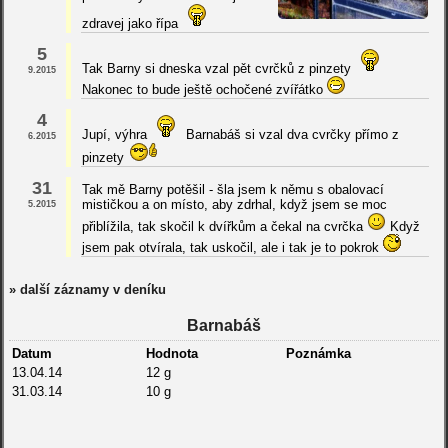
zdravej jako řípa
5
Tak Barny si dneska vzal pět cvrčků z pinzety
9.2015
Nakonec to bude ještě ochočené zvířátko
4
Jupí, výhra
Barnabáš si vzal dva cvrčky přímo z
6.2015
pinzety
31
Tak mě Barny potěšil - šla jsem k němu s obalovací
mističkou a on místo, aby zdrhal, když jsem se moc
5.2015
přiblížila, tak skočil k dvířkům a čekal na cvrčka
Když
jsem pak otvírala, tak uskočil, ale i tak je to pokrok
» další záznamy v deníku
Barnabáš
Datum
Hodnota
Poznámka
13.04.14
12 g
31.03.14
10 g