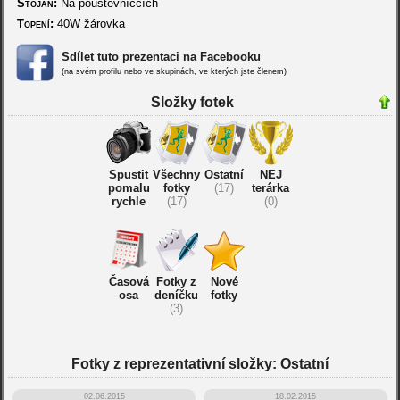
Stojan:
Na poustevníčcích
Topení:
40W žárovka
Sdílet tuto prezentaci na Facebooku
(na svém profilu nebo ve skupinách, ve kterých jste členem)
Složky fotek
Spustit
Všechny
Ostatní
NEJ
pomalu
fotky
(17)
terárka
rychle
(17)
(0)
Časová
Fotky z
Nové
osa
deníčku
fotky
(3)
Fotky z reprezentativní složky: Ostatní
02.06.2015
18.02.2015