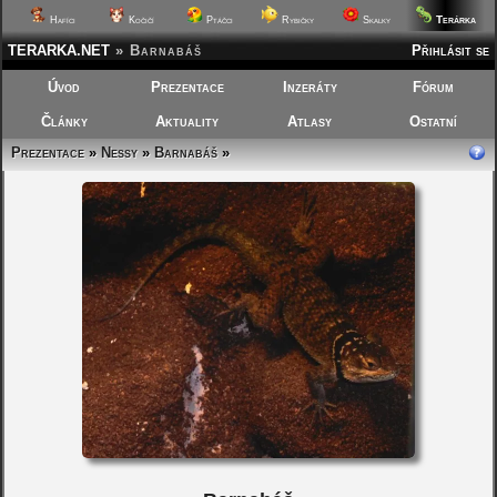
Terárka
Hafíci
Kočičí
Ptáčci
Rybičky
Skalky
TERARKA.NET
»
Barnabáš
Přihlásit se
Úvod
Prezentace
Inzeráty
Fórum
Články
Aktuality
Atlasy
Ostatní
Prezentace
»
Nessy
»
Barnabáš
»