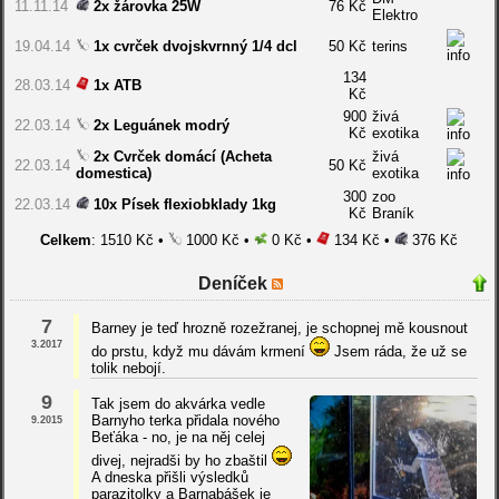
11.11.14
2x žárovka 25W
76 Kč
Elektro
19.04.14
1x cvrček dvojskvrnný 1/4 dcl
50 Kč
terins
134
28.03.14
1x ATB
Kč
900
živá
22.03.14
2x Leguánek modrý
Kč
exotika
2x Cvrček domácí (Acheta
živá
22.03.14
50 Kč
domestica)
exotika
300
zoo
22.03.14
10x Písek flexiobklady 1kg
Kč
Braník
Celkem
: 1510 Kč •
1000 Kč •
0 Kč •
134 Kč •
376 Kč
Deníček
7
Barney je teď hrozně rozežranej, je schopnej mě kousnout
3.2017
do prstu, když mu dávám krmení
Jsem ráda, že už se
tolik nebojí.
9
Tak jsem do akvárka vedle
Barnyho terka přidala nového
9.2015
Beťáka - no, je na něj celej
divej, nejradši by ho zbaštil
A dneska přišli výsledků
parazitolky a Barnabášek je