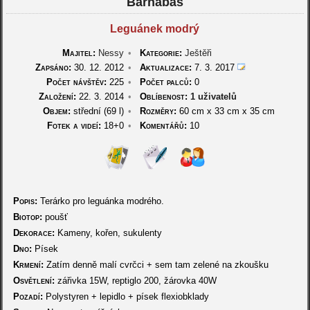
Barnabáš
Leguánek modrý
Majitel:
Nessy
•
Kategorie:
Ještěři
Zapsáno:
30. 12. 2012
•
Aktualizace:
7. 3. 2017
Počet návštěv:
225
•
Počet palců:
0
Založení:
22. 3. 2014
•
Oblíbenost:
1 uživatelů
Objem:
střední (69 l)
•
Rozměry:
60 cm
x
33 cm
x
35 cm
Fotek a videí:
18+0
•
Komentářů:
10
Popis:
Terárko pro leguánka modrého.
Biotop:
poušť
Dekorace:
Kameny, kořen, sukulenty
Dno:
Písek
Krmení:
Zatím denně malí cvrčci + sem tam zelené na zkoušku
Osvětlení:
zářivka 15W, reptiglo 200, žárovka 40W
Pozadí:
Polystyren + lepidlo + písek flexiobklady