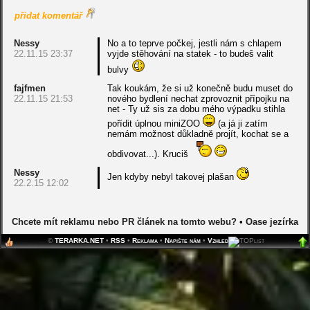
přidat komentář
Nessy
No a to teprve počkej, jestli nám s chlapem
22.11.15 23:37
vyjde stěhování na statek - to budeš valit
bulvy
fajfmen
Tak koukám, že si už konečně budu muset do
22.11.15 21:53
nového bydlení nechat zprovoznit přípojku na
net - Ty už sis za dobu mého výpadku stihla
pořídit úplnou miniZOO
(a já ji zatím
nemám možnost důkladně projít, kochat se a
obdivovat...). Kruciš
Nessy
Jen kdyby nebyl takovej plašan
22.2.15 12:02
Chcete mít reklamu nebo PR článek na tomto webu?
•
Oase jezírka
©
TERARKA.NET
•
RSS
•
Reklama
•
Napište nám
•
Vzhled