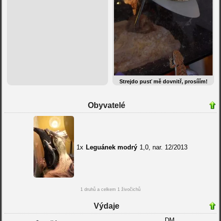
Strejdo pusť mě dovnitř, prosííím!
Obyvatelé
1x
Leguánek modrý
1,0, nar. 12/2013
1 druhů a celkem 1 živočichů
Výdaje
DM