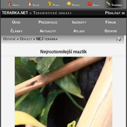
Terárka
Hafíci
Kočičí
Ptáčci
Rybičky
Skalky
TERARKA.NET
»
Teraristické odkazy
Přihlásit se
Úvod
Prezentace
Inzeráty
Fórum
Články
Aktuality
Atlasy
Ostatní
Ostatní
»
Odkazy
» NEJ terárka
Nejroztomilejší mazlík