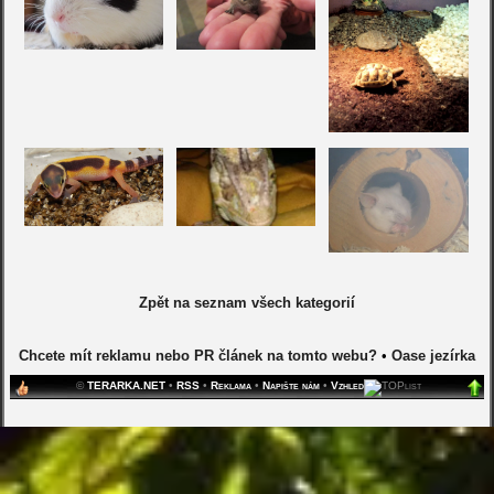
Zpět na seznam všech kategorií
Chcete mít reklamu nebo PR článek na tomto webu?
•
Oase jezírka
©
TERARKA.NET
•
RSS
•
Reklama
•
Napište nám
•
Vzhled