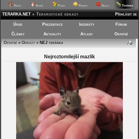
Terárka
Hafíci
Kočičí
Ptáčci
Rybičky
Skalky
TERARKA.NET
»
Teraristické odkazy
Přihlásit se
Úvod
Prezentace
Inzeráty
Fórum
Články
Aktuality
Atlasy
Ostatní
Ostatní
»
Odkazy
» NEJ terárka
Nejroztomilejší mazlík