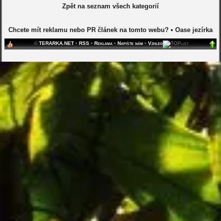
Zpět na seznam všech kategorií
Chcete mít reklamu nebo PR článek na tomto webu?
•
Oase jezírka
©
TERARKA.NET
•
RSS
•
Reklama
•
Napište nám
•
Vzhled