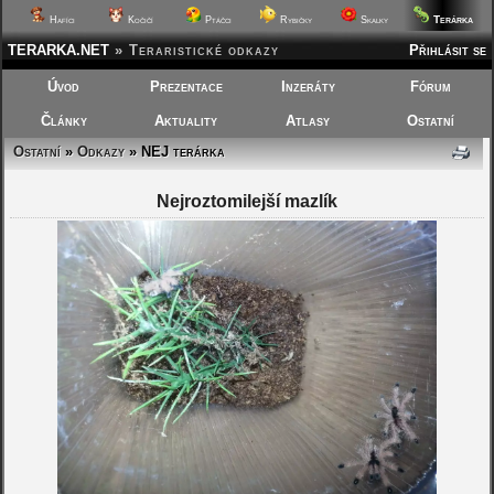
Terárka
Hafíci
Kočičí
Ptáčci
Rybičky
Skalky
TERARKA.NET
»
Teraristické odkazy
Přihlásit se
Úvod
Prezentace
Inzeráty
Fórum
Články
Aktuality
Atlasy
Ostatní
Ostatní
»
Odkazy
» NEJ terárka
Nejroztomilejší mazlík