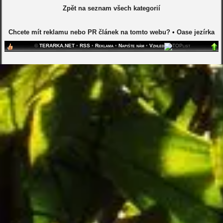
Zpět na seznam všech kategorií
Chcete mít reklamu nebo PR článek na tomto webu?
•
Oase jezírka
©
TERARKA.NET
•
RSS
•
Reklama
•
Napište nám
•
Vzhled