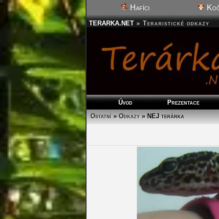
Hafíci
Koč
TERARKA.NET
»
Teraristické odkazy
Úvod
Prezentace
Ostatní
»
Odkazy
» NEJ terárka