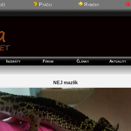
ičí
Ptáčci
Rybičky
Inzeráty
Fórum
Články
Aktuality
NEJ mazlík