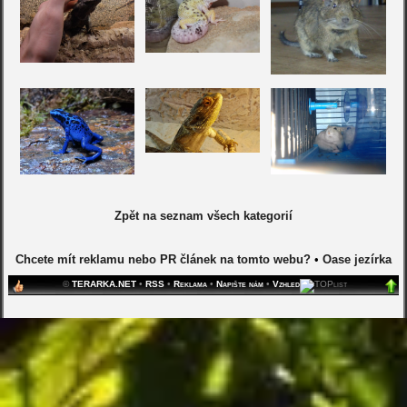
Zpět na seznam všech kategorií
Chcete mít reklamu nebo PR článek na tomto webu?
•
Oase jezírka
©
TERARKA.NET
•
RSS
•
Reklama
•
Napište nám
•
Vzhled