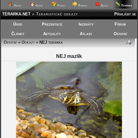
Terárka
Hafíci
Kočičí
Ptáčci
Rybičky
Skalky
TERARKA.NET
»
Teraristické odkazy
Přihlásit se
Úvod
Prezentace
Inzeráty
Fórum
Články
Aktuality
Atlasy
Ostatní
Ostatní
»
Odkazy
» NEJ terárka
NEJ mazlík