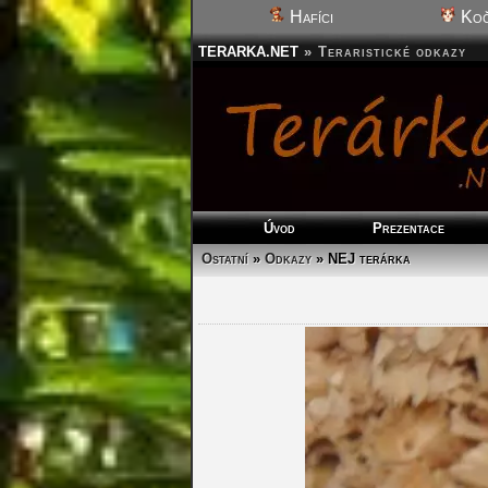
Hafíci
Koč
TERARKA.NET
»
Teraristické odkazy
Úvod
Prezentace
Ostatní
»
Odkazy
» NEJ terárka