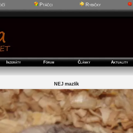
ičí
Ptáčci
Rybičky
Inzeráty
Fórum
Články
Aktuality
NEJ mazlík