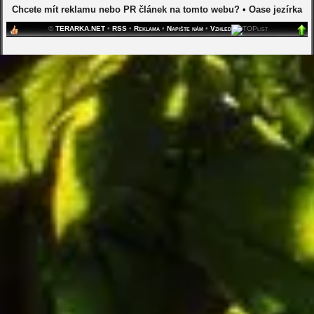
Chcete mít reklamu nebo PR článek na tomto webu?
•
Oase jezírka
©
TERARKA.NET
•
RSS
•
Reklama
•
Napište nám
•
Vzhled