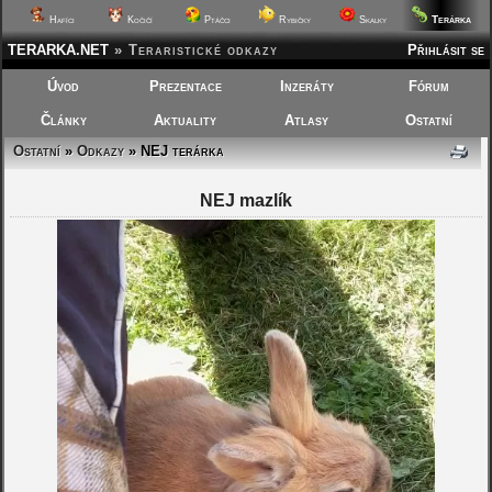
Terárka
Hafíci
Kočičí
Ptáčci
Rybičky
Skalky
TERARKA.NET
»
Teraristické odkazy
Přihlásit se
Úvod
Prezentace
Inzeráty
Fórum
Články
Aktuality
Atlasy
Ostatní
Ostatní
»
Odkazy
» NEJ terárka
NEJ mazlík