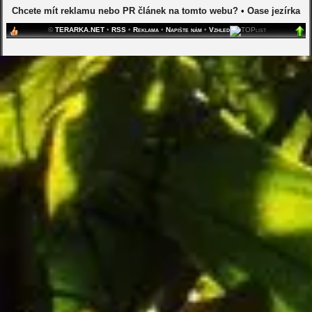
Chcete mít reklamu nebo PR článek na tomto webu?
•
Oase jezírka
©
TERARKA.NET
•
RSS
•
Reklama
•
Napište nám
•
Vzhled