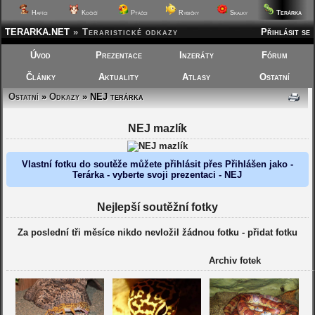
Terárka
Hafíci
Kočičí
Ptáčci
Rybičky
Skalky
TERARKA.NET
»
Teraristické odkazy
Přihlásit se
Úvod
Prezentace
Inzeráty
Fórum
Články
Aktuality
Atlasy
Ostatní
Ostatní
»
Odkazy
» NEJ terárka
NEJ mazlík
Vlastní fotku do soutěže můžete přihlásit přes Přihlášen jako -
Terárka - vyberte svoji prezentaci - NEJ
Nejlepší soutěžní fotky
Za poslední tři měsíce nikdo nevložil žádnou fotku -
přidat fotku
Archiv fotek