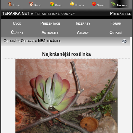
Terárka
Hafíci
Kočičí
Ptáčci
Rybičky
Skalky
TERARKA.NET
»
Teraristické odkazy
Přihlásit se
Úvod
Prezentace
Inzeráty
Fórum
Články
Aktuality
Atlasy
Ostatní
Ostatní
»
Odkazy
» NEJ terárka
Nejkrásnější rostlinka