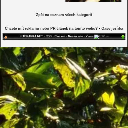
Zpět na seznam všech kategorií
Chcete mít reklamu nebo PR článek na tomto webu?
•
Oase jezírka
©
TERARKA.NET
•
RSS
•
Reklama
•
Napište nám
•
Vzhled