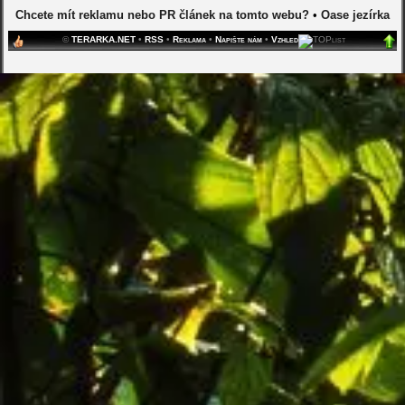
Chcete mít reklamu nebo PR článek na tomto webu?
•
Oase jezírka
©
TERARKA.NET
•
RSS
•
Reklama
•
Napište nám
•
Vzhled