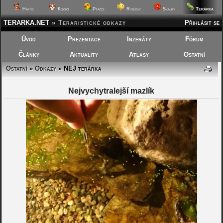
Terárka
Hafíci
Kočičí
Ptáčci
Rybičky
Skalky
TERARKA.NET
»
Teraristické odkazy
Přihlásit se
Úvod
Prezentace
Inzeráty
Fórum
Články
Aktuality
Atlasy
Ostatní
Ostatní
»
Odkazy
» NEJ terárka
Nejvychytralejší mazlík