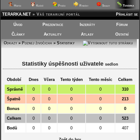
Terárka
Hafíci
Kočičí
Ptáčci
Rybičky
Skalky
TERARKA.NET
»
Váš terarijní portál
Přihlásit se
Úvod
Prezentace
Inzeráty
Fórum
Články
Aktuality
Atlasy
Ostatní
Odkazy
»
Poznej živočicha
» Statistiky
Statistiky úspěšnosti uživatele
sedlon
Období
Dnes
Včera
Tento týden
Tento měsíc
Celkem
Správně
0
0
0
0
310
Špatně
0
0
0
0
213
Bonus
0
0
0
0
0
Celkem
0
0
0
0
523
Bodů
0
0
0
0
407
Zpět do hry