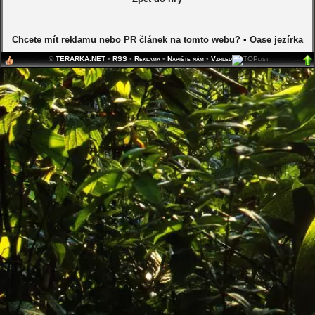
Chcete mít reklamu nebo PR článek na tomto webu?
•
Oase jezírka
©
TERARKA.NET
•
RSS
•
Reklama
•
Napište nám
•
Vzhled