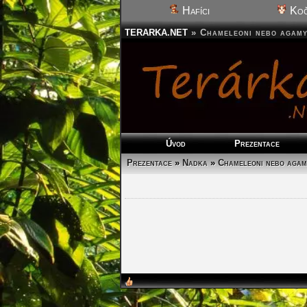
Hafíci
Koč
TERARKA.NET
»
Chameleoni nebo agam
Úvod
Prezentace
Prezentace
»
Nadka
»
Chameleoni nebo agam