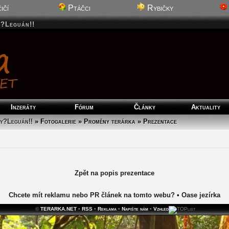
ičí
Ptáčci
Rybičky
y?Leguán!!
Inzeráty
Fórum
Články
Aktuality
y?Leguán!!
»
Fotogalerie » Proměny terárka » Prezentace
Zpět na popis prezentace
Chcete mít reklamu nebo PR článek na tomto webu?
•
Oase jezírka
©
TERARKA.NET
•
RSS
•
Reklama
•
Napište nám
•
Vzhled