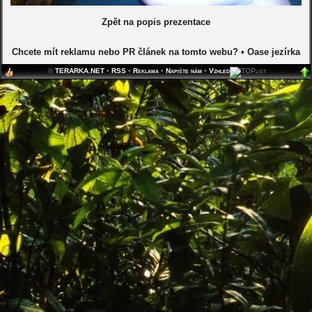
Zpět na popis prezentace
Chcete mít reklamu nebo PR článek na tomto webu?
•
Oase jezírka
©
TERARKA.NET
•
RSS
•
Reklama
•
Napište nám
•
Vzhled