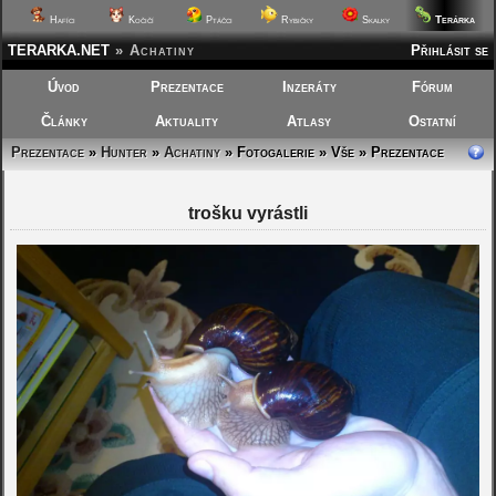
Terárka
Hafíci
Kočičí
Ptáčci
Rybičky
Skalky
TERARKA.NET
»
Achatiny
Přihlásit se
Úvod
Prezentace
Inzeráty
Fórum
Články
Aktuality
Atlasy
Ostatní
Prezentace
»
Hunter
»
Achatiny
»
Fotogalerie » Vše » Prezentace
trošku vyrástli