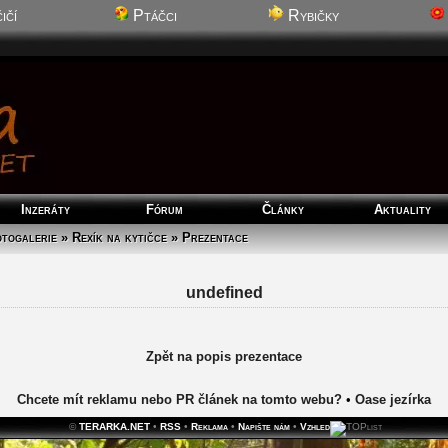
ičí
Ptáčci
Rybičky
Inzeráty
Fórum
Články
Aktuality
togalerie » Rexík na kytičce » Prezentace
undefined
Zpět na popis prezentace
Chcete mít reklamu nebo PR článek na tomto webu?
•
Oase jezírka
©
TERARKA.NET
•
RSS
•
Reklama
•
Napište nám
•
Vzhled