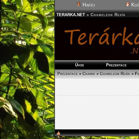
Hafíci
Koč
TERARKA.NET
»
Chameleon Rexík
Úvod
Prezentace
Prezentace
»
Chamik
»
Chameleon Rexík
»
Fo