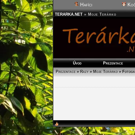
Hafíci
Koč
TERARKA.NET
»
Moje Terárko
Úvod
Prezentace
Prezentace
»
Razy
»
Moje Terárko
»
Fotoga