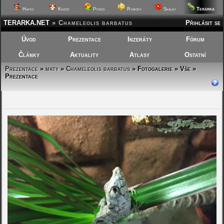
Terárka
Hafíci
Kočičí
Ptáčci
Rybičky
Skalky
TERARKA.NET
»
Chameleolis barbatus
Přihlásit se
Úvod
Prezentace
Inzeráty
Fórum
Články
Aktuality
Atlasy
Ostatní
Prezentace
»
maty
»
Chameleolis barbatus
»
Fotogalerie » Vše »
Prezentace