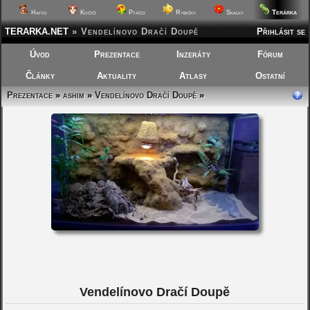
Terárka
Hafíci
Kočičí
Ptáčci
Rybičky
Skalky
TERARKA.NET
»
Vendelínovo Dračí Doupě
Přihlásit se
Úvod
Prezentace
Inzeráty
Fórum
Články
Aktuality
Atlasy
Ostatní
Prezentace
»
ashim
»
Vendelínovo Dračí Doupě
»
Vendelínovo Dračí Doupě