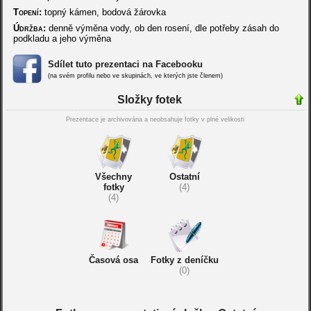
Topení:
topný kámen, bodová žárovka
Údržba:
denně výměna vody, ob den rosení, dle potřeby zásah do
podkladu a jeho výměna
Sdílet tuto prezentaci na Facebooku
(na svém profilu nebo ve skupinách, ve kterých jste členem)
Složky fotek
Prezentace je archivována a neobsahuje fotky v plné velikosti
Všechny
Ostatní
fotky
(4)
(4)
Časová osa
Fotky z deníčku
(0)