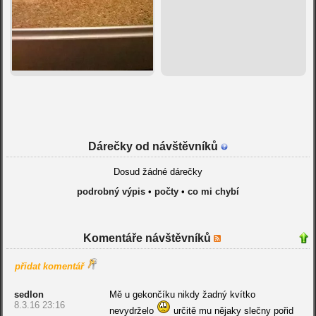
Dárečky od návštěvníků
Dosud žádné dárečky
podrobný výpis
•
počty
•
co mi chybí
Komentáře návštěvníků
přidat komentář
sedlon
Mě u gekončíku nikdy žadný kvítko
8.3.16 23:16
nevydrželo
určitě mu nějaky slečny pořid