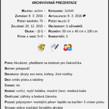
ARCHIVOVANÁ PREZENTACE
Majitel:
ashim
•
Kategorie:
Ještěři
Zapsáno:
8. 3. 2016
•
Aktualizace:
8. 3. 2016
Počet návštěv:
75
•
Počet palců:
0
Založení:
20. 12. 2015
•
Oblíbenost:
1 uživatelů
Objem:
- (0 l)
•
Rozměry:
50 cm
x
40 cm
x
100 cm
Fotek a videí:
5+0
•
Komentářů:
3
Popis:
Akvárium, předělané na terárium pro Gekončíka
Biotop:
polopoušť
Dekorace:
úkryty exo terra, kořeny, živé rostliny
Dno:
směs písku a rašeliny
Chemie:
nic
Krmení:
cvrčci, myší holátka, mouční červi, medová kaše
Osvětlení:
zářivky a bodová žárovka
Pozadí:
polystyren+ montážní pěna+ lepidlo na kachle+ 5 vrstev písku
Stojan:
police součástí bývalého akvária