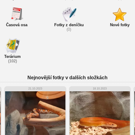
Časová osa
Fotky z deníčku
Nové fotky
(0)
Terárium
(102)
Nejnovější fotky v dalších složkách
21.10.2023
18.10.2023