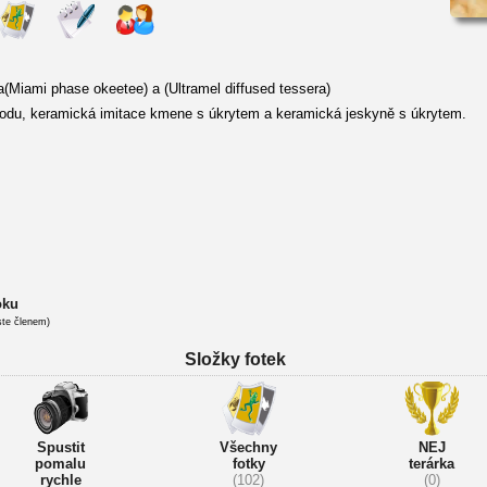
(Miami phase okeetee) a (Ultramel diffused tessera)
du, keramická imitace kmene s úkrytem a keramická jeskyně s úkrytem.
oku
ste členem)
Složky fotek
Spustit
Všechny
NEJ
pomalu
fotky
terárka
rychle
(102)
(0)