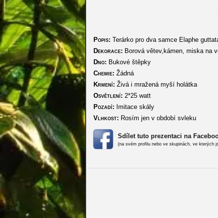
Popis:
Terárko pro dva samce Elaphe guttata
Dekorace:
Borová větev,kámen, miska na vo
Dno:
Bukové štěpky
Chemie:
Žádná
Krmení:
Živá i mražená myší holátka
Osvětlení:
2*25 watt
Pozadí:
Imitace skály
Vlhkost:
Rosím jen v období svleku
Sdílet tuto prezentaci na Facebo
(na svém profilu nebo ve skupinách, ve kterých j