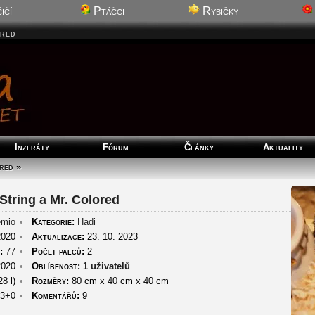
ičí
Ptáčci
Rybičky
ored
Inzeráty
Fórum
Články
Aktuality
red
»
 String a Mr. Colored
emio
•
Kategorie:
Hadi
2020
•
Aktualizace:
23. 10. 2023
:
77
•
Počet palců:
2
2020
•
Oblíbenost:
1 uživatelů
8 l)
•
Rozměry:
80 cm
x
40 cm
x
40 cm
3+0
•
Komentářů:
9