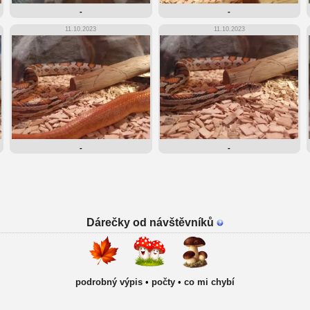
-
-
11.10.2023
11.10.2023
-
-
Dárečky od návštěvníků
podrobný výpis
•
počty
•
co mi chybí