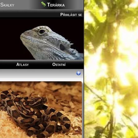
Skalky
Terárka
Přihlásit se
Atlasy
Ostatní