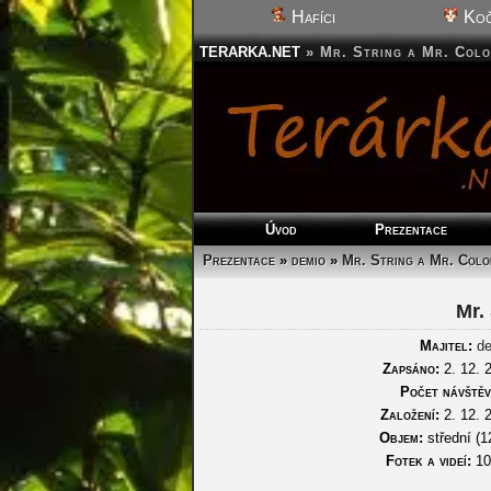
Hafíci
Koč
TERARKA.NET
»
Mr. String a Mr. Col
Úvod
Prezentace
Prezentace
»
demio
»
Mr. String a Mr. Colo
Mr.
Majitel:
d
Zapsáno:
2. 12. 
Počet návštěv
Založení:
2. 12. 
Objem:
střední (12
Fotek a videí:
10