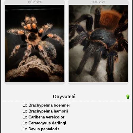
16.02.2026
16.02.2026
Obyvatelé
1x
Brachypelma boehmei
1x
Brachypelma hamorii
1x
Caribena versicolor
1x
Ceratogyrus darlingi
1x
Davus pentaloris