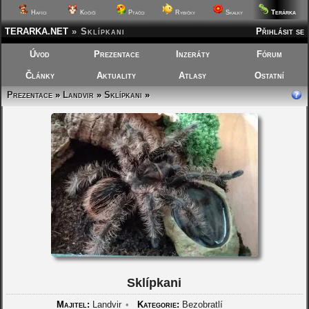
Terárka
Hafíci
Kočičí
Ptáčci
Rybičky
Skalky
TERARKA.NET
»
Sklípkani
Přihlásit se
Úvod
Prezentace
Inzeráty
Fórum
Články
Aktuality
Atlasy
Ostatní
Prezentace
»
Landvir
»
Sklípkani
»
Sklípkani
Majitel:
Landvir
•
Kategorie:
Bezobratlí