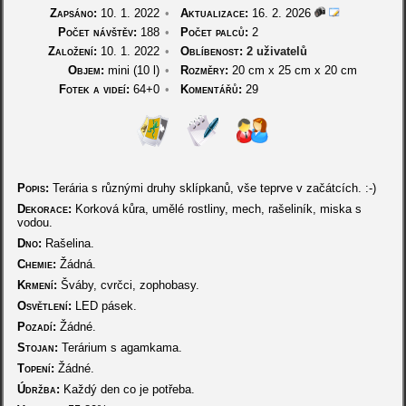
Zapsáno:
10. 1. 2022
•
Aktualizace:
16. 2. 2026
Počet návštěv:
188
•
Počet palců:
2
Založení:
10. 1. 2022
•
Oblíbenost:
2 uživatelů
Objem:
mini (10 l)
•
Rozměry:
20 cm
x
25 cm
x
20 cm
Fotek a videí:
64+0
•
Komentářů:
29
Popis:
Terária s různými druhy sklípkanů, vše teprve v začátcích. :-)
Dekorace:
Korková kůra, umělé rostliny, mech, rašeliník, miska s
vodou.
Dno:
Rašelina.
Chemie:
Žádná.
Krmení:
Šváby, cvrčci, zophobasy.
Osvětlení:
LED pásek.
Pozadí:
Žádné.
Stojan:
Terárium s agamkama.
Topení:
Žádné.
Údržba:
Každý den co je potřeba.