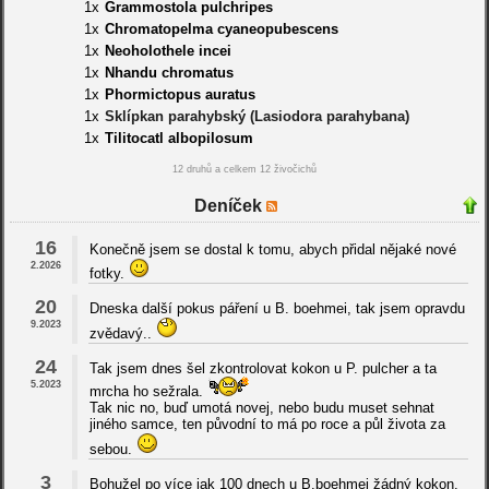
1x
Grammostola pulchripes
1x
Chromatopelma cyaneopubescens
1x
Neoholothele incei
1x
Nhandu chromatus
1x
Phormictopus auratus
1x
Sklípkan parahybský (Lasiodora parahybana)
1x
Tilitocatl albopilosum
12 druhů a celkem 12 živočichů
Deníček
16
Konečně jsem se dostal k tomu, abych přidal nějaké nové
2.2026
fotky.
20
Dneska další pokus páření u B. boehmei, tak jsem opravdu
9.2023
zvědavý..
24
Tak jsem dnes šel zkontrolovat kokon u P. pulcher a ta
5.2023
mrcha ho sežrala.
Tak nic no, buď umotá novej, nebo budu muset sehnat
jiného samce, ten původní to má po roce a půl života za
sebou.
3
Bohužel po více jak 100 dnech u B.boehmei žádný kokon.