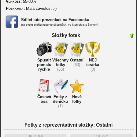
Vlhkost:
55-80%
Poznámka:
Malá závislost ;-)
Sdílet tuto prezentaci na Facebooku
(na svém profilu nebo ve skupinách, ve kterých jste členem)
Složky fotek
Spustit
Všechny
Ostatní
NEJ
pomalu
fotky
(63)
terárka
rychle
(63)
(0)
Časová
Fotky z
Nové
osa
deníčku
fotky
(1)
Fotky z reprezentativní složky: Ostatní
16.02.2026
16.02.2026