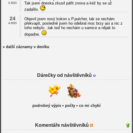
Tak jsem dneska zkusil pářit znova a kéž by se už
5.2023
zadařilo.
24
Objevil jsem nový kokon u P.pulcher, tak se nechám
překvapit, posledně jsem ho odebral moc brzy asi a nic z
4.2023
toho nebylo...tak teď ho nechám u samice a nějak to
dopadne.
» další záznamy v deníku
Dárečky od návštěvníků
podrobný výpis
•
počty
•
co mi chybí
Komentáře návštěvníků