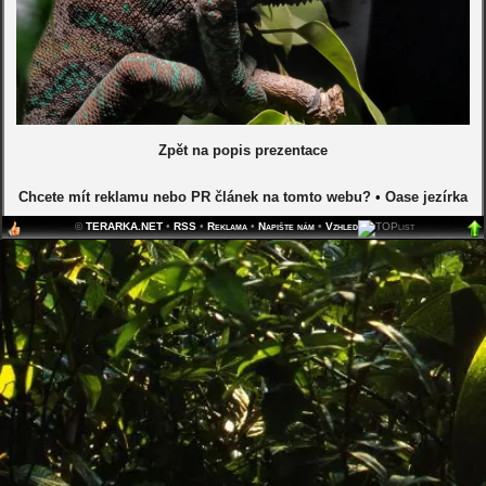
Zpět na popis prezentace
Chcete mít reklamu nebo PR článek na tomto webu?
•
Oase jezírka
©
TERARKA.NET
•
RSS
•
Reklama
•
Napište nám
•
Vzhled