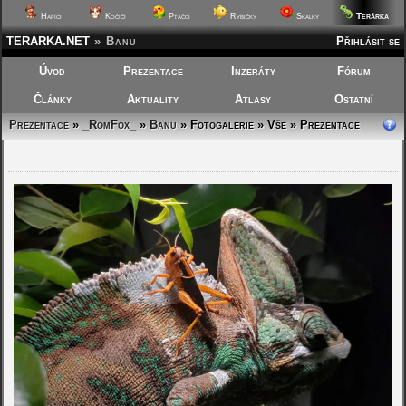
Terárka
Hafíci
Kočičí
Ptáčci
Rybičky
Skalky
TERARKA.NET
»
Banu
Přihlásit se
Úvod
Prezentace
Inzeráty
Fórum
Články
Aktuality
Atlasy
Ostatní
Prezentace
»
_RomFox_
»
Banu
»
Fotogalerie » Vše » Prezentace