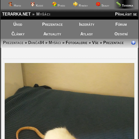
Terárka
Hafíci
Kočičí
Ptáčci
Rybičky
Skalky
TERARKA.NET
»
Myšáci
Přihlásit se
Úvod
Prezentace
Inzeráty
Fórum
Články
Aktuality
Atlasy
Ostatní
Prezentace
»
Danča84
»
Myšáci
»
Fotogalerie » Vše » Prezentace