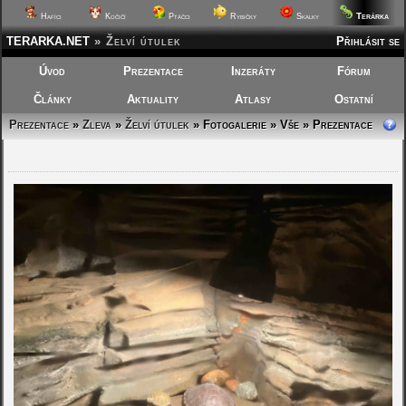
Terárka
Hafíci
Kočičí
Ptáčci
Rybičky
Skalky
TERARKA.NET
»
Želví útulek
Přihlásit se
Úvod
Prezentace
Inzeráty
Fórum
Články
Aktuality
Atlasy
Ostatní
Prezentace
»
Zleva
»
Želví útulek
»
Fotogalerie » Vše » Prezentace