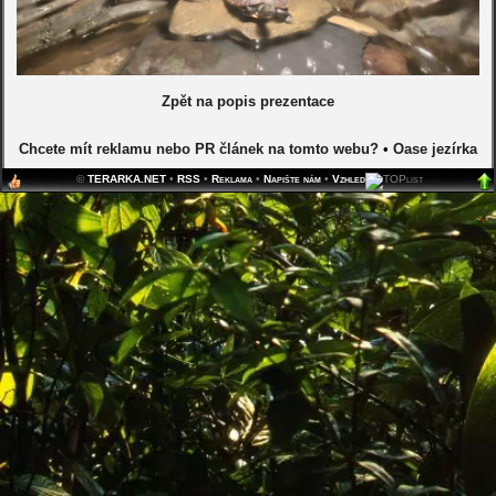
Zpět na popis prezentace
Chcete mít reklamu nebo PR článek na tomto webu?
•
Oase jezírka
©
TERARKA.NET
•
RSS
•
Reklama
•
Napište nám
•
Vzhled