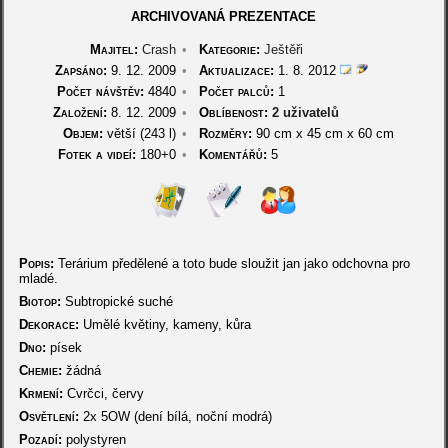
ARCHIVOVANÁ PREZENTACE
Majitel:
Crash
•
Kategorie:
Ještěři
Zapsáno:
9. 12. 2009
•
Aktualizace:
1. 8. 2012
Počet návštěv:
4840
•
Počet palců:
1
Založení:
8. 12. 2009
•
Oblíbenost:
2 uživatelů
Objem:
větší (243 l)
•
Rozměry:
90 cm
x
45 cm
x
60 cm
Fotek a videí:
180+0
•
Komentářů:
5
Popis:
Terárium předělené a toto bude sloužit jan jako odchovna pro
mladé.
Biotop:
Subtropické suché
Dekorace:
Umělé květiny, kameny, kůra
Dno:
písek
Chemie:
žádná
Krmení:
Cvrčci, červy
Osvětlení:
2x 5OW (dení bílá, noční modrá)
Pozadí:
polystyren