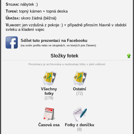
Stojan:
nábytek :)
Topení:
topný kámen + topná deska
Údržba:
skoro žádná (běžná)
Vlhkost:
jen vzdušná z pokoje :) + případně přirosím hlavně v období
svleku a kladení vajec
Sdílet tuto prezentaci na Facebooku
(na svém profilu nebo ve skupinách, ve kterých jste členem)
Složky fotek
Prezentace je archivována a neobsahuje fotky v plné velikosti
Všechny
Ostatní
fotky
(72)
(179)
Časová osa
Fotky z deníčku
(9)