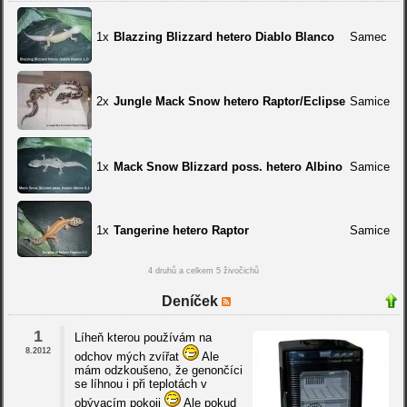
1x
Blazzing Blizzard hetero Diablo Blanco
Samec
2x
Jungle Mack Snow hetero Raptor/Eclipse
Samice
1x
Mack Snow Blizzard poss. hetero Albino
Samice
1x
Tangerine hetero Raptor
Samice
4 druhů a celkem 5 živočichů
Deníček
1
Líheň kterou používám na
8.2012
odchov mých zvířat
Ale
mám odzkoušeno, že genončíci
se líhnou i při teplotách v
obývacím pokoji
Ale pokud