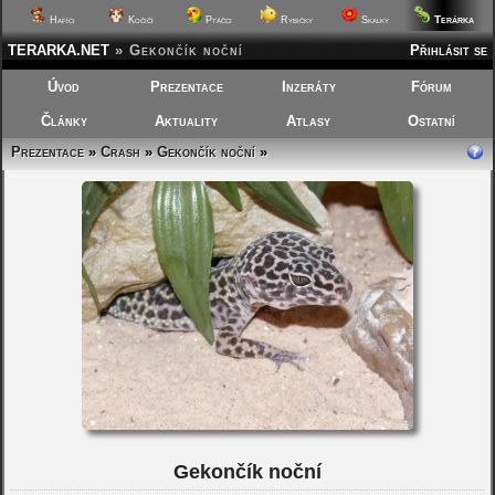
Terárka
Hafíci
Kočičí
Ptáčci
Rybičky
Skalky
TERARKA.NET
»
Gekončík noční
Přihlásit se
Úvod
Prezentace
Inzeráty
Fórum
Články
Aktuality
Atlasy
Ostatní
Prezentace
»
Crash
»
Gekončík noční
»
Gekončík noční