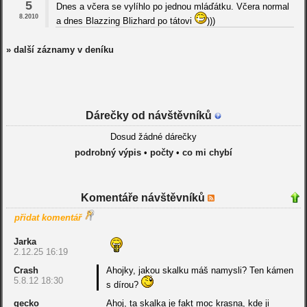
5
Dnes a včera se vylíhlo po jednou mláďátku. Včera normal
8.2010
a dnes Blazzing Blizhard po tátovi
)))
» další záznamy v deníku
Dárečky od návštěvníků
Dosud žádné dárečky
podrobný výpis
•
počty
•
co mi chybí
Komentáře návštěvníků
přidat komentář
Jarka
2.12.25 16:19
Crash
Ahojky, jakou skalku máš namysli? Ten kámen
5.8.12 18:30
s dírou?
gecko
Ahoj, ta skalka je fakt moc krasna, kde ji