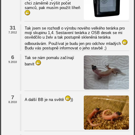
chci záměrně zvýšit počet
samců, pak musím použít líheň
31
Tak jsem se rozhodl o výrobu nového velkého terárka pro
moji skupinu 1,4. Sestavení terárka z OSB desek se mi
7.2012
osvědčilo u želv a tak postupně skleněná terárka
odbourávám. Používat je budu jen pro odchov mladých
Budu vás postupně informovat o jeho stavbě ;)
6
Tak se nám pomalu začínají
9.2010
barvit
7
A další BB je na světě
))
8.2010