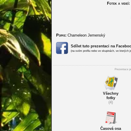
Fotek a videí:
Popis:
Chameleon Jemenský
Sdílet tuto prezentaci na Facebo
(na svém profilu nebo ve skupinách, ve kterých j
Prezentace je
Všechny
fotky
(4)
Časová osa