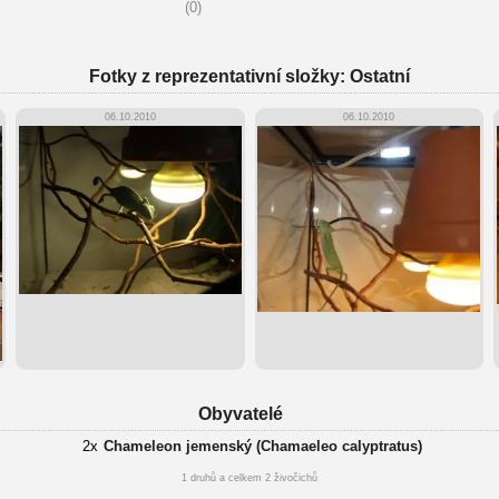
(0)
Fotky z reprezentativní složky: Ostatní
06.10.2010
06.10.2010
Obyvatelé
2x
Chameleon jemenský (Chamaeleo calyptratus)
1 druhů a celkem 2 živočichů