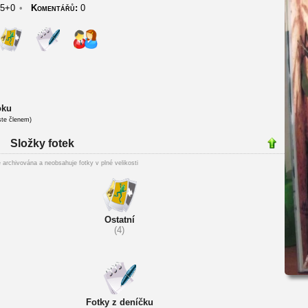
5+0
•
Komentářů:
0
oku
ste členem)
Složky fotek
 archivována a neobsahuje fotky v plné velikosti
Ostatní
(4)
Fotky z deníčku