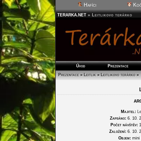
Hafíci
Koč
TERARKA.NET
»
Leitlikovo terárko
Úvod
Prezentace
Prezentace
»
Leitlik
»
Leitlikovo terárko
»
AR
Majitel:
Le
Zapsáno:
6. 10. 
Počet návštěv:
1
Založení:
6. 10. 
Objem:
mini (