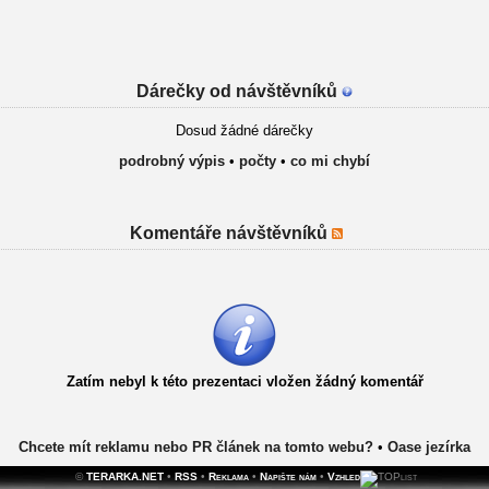
Dárečky od návštěvníků
Dosud žádné dárečky
podrobný výpis
•
počty
•
co mi chybí
Komentáře návštěvníků
Zatím nebyl k této prezentaci vložen žádný komentář
Chcete mít reklamu nebo PR článek na tomto webu?
•
Oase jezírka
©
TERARKA.NET
•
RSS
•
Reklama
•
Napište nám
•
Vzhled