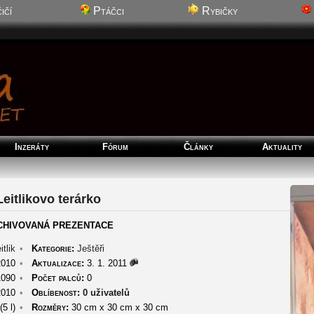
ičí
Ptáčci
Rybičky
Inzeráty
Fórum
Články
Aktuality
Leitlikovo terárko
CHIVOVANÁ PREZENTACE
itlik
•
Kategorie:
Ještěři
2010
•
Aktualizace:
3. 1. 2011
090
•
Počet palců:
0
2010
•
Oblíbenost:
0 uživatelů
5 l)
•
Rozměry:
30 cm
x
30 cm
x
30 cm