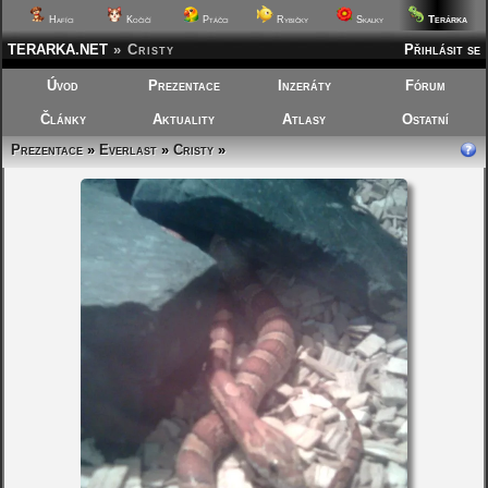
Terárka
Hafíci
Kočičí
Ptáčci
Rybičky
Skalky
TERARKA.NET
»
Cristy
Přihlásit se
Úvod
Prezentace
Inzeráty
Fórum
Články
Aktuality
Atlasy
Ostatní
Prezentace
»
Everlast
»
Cristy
»