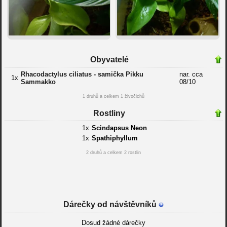
Obyvatelé
Rhacodactylus ciliatus - samička Pikku
nar. cca
1x
Sammakko
08/10
1 druhů a celkem 1 živočichů
Rostliny
1x
Scindapsus Neon
1x
Spathiphyllum
2 druhů a celkem 2 rostlin
Dárečky od návštěvníků
Dosud žádné dárečky