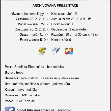
ARCHIVOVANÁ PREZENTACE
Majitel:
kaihomielisyys
•
Kategorie:
Ještěři
Zapsáno:
25. 2. 2011
•
Aktualizace:
26. 2. 2011
Počet návštěv:
751
•
Počet palců:
0
Založení:
25. 2. 2011
•
Oblíbenost:
2 uživatelů
Objem:
malá (41 l)
•
Rozměry:
30 cm
x
30 cm
x
45 cm
Fotek a videí:
5+0
•
Komentářů:
6
Popis:
Samička Rhacouška ..bez ocásku...
Biotop:
tropy
Dekorace:
živé rostliny...na větev révy stále čekám...
Dno:
kačírek, rašelina s pískem, jedlová kůra
Krmení:
hmyz, kašičky
Osvětlení:
UVB žárovka
Pozadí:
Exo-Terra 3D
Sdílet tuto prezentaci na Facebooku