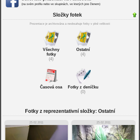
(na svém profilu nebo ve skupinách, ve kterých jste členem)
Složky fotek
Prezentace je archivována a neobsahuje fotky v plné velikosti
Všechny
Ostatní
fotky
(4)
(4)
Časová osa
Fotky z deníčku
(0)
Fotky z reprezentativní složky: Ostatní
25.02.2011
25.02.2011