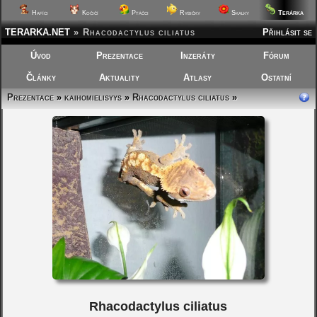
Terárka
Hafíci
Kočičí
Ptáčci
Rybičky
Skalky
TERARKA.NET
»
Rhacodactylus ciliatus
Přihlásit se
Úvod
Prezentace
Inzeráty
Fórum
Články
Aktuality
Atlasy
Ostatní
Prezentace
»
kaihomielisyys
»
Rhacodactylus ciliatus
»
Rhacodactylus ciliatus