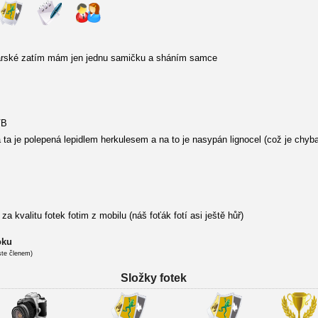
arské zatím mám jen jednu samičku a sháním samce
VB
ta je polepená lepidlem herkulesem a na to je nasypán lignocel (což je chyba 
kvalitu fotek fotim z mobilu (náš foťák fotí asi ještě hůř)
oku
ste členem)
Složky fotek