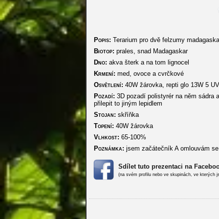
Popis:
Terarium pro dvě felzumy madagask
Biotop:
prales, snad Madagaskar
Dno:
akva šterk a na tom lignocel
Krmení:
med, ovoce a cvrčkové
Osvětlení:
40W žárovka, repti glo 13W 5 U
Pozadí:
3D pozadí polistyrér na něm sádra a 
přilepit to jiným lepidlem
Stojan:
skříňka
Topení:
40W žárovka
Vlhkost:
65-100%
Poznámka:
jsem začátečník A omlouvám se za 
Sdílet tuto prezentaci na Facebo
(na svém profilu nebo ve skupinách, ve kterých j