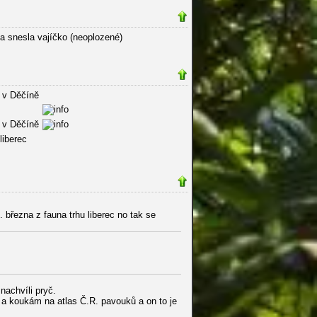
a snesla vajíčko (neoplozené)
 v Děčíně
 v Děčíně
liberec
 března z fauna trhu liberec no tak se
nachvíli pryč.
n a koukám na atlas Č.R. pavouků a on to je