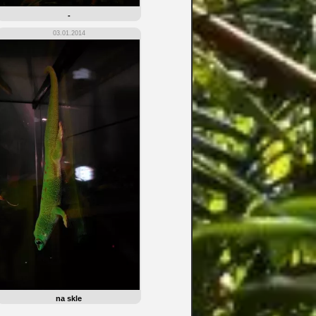
-
03.01.2014
na skle