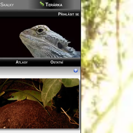
Skalky
Terárka
Přihlásit se
Atlasy
Ostatní