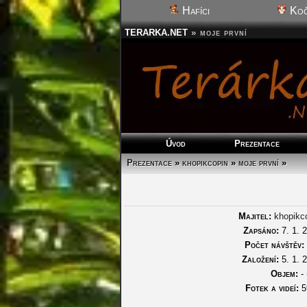
Hafíci
Koč
TERARKA.NET
»
moje první
Úvod
Prezentace
Prezentace
»
khopikcopin
»
moje první
»
Majitel:
khopikc
Zapsáno:
7. 1. 
Počet návštěv:
Založení:
5. 1. 
Objem:
- 
Fotek a videí:
5