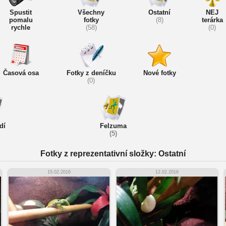
Spustit
Všechny
Ostatní
NEJ
pomalu
fotky
(8)
terárka
rychle
(58)
(0)
Časová osa
Fotky z deníčku
Nové fotky
(0)
dí
Felzuma
(5)
Fotky z reprezentativní složky: Ostatní
15.02.2016
12.02.2016