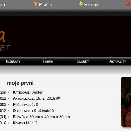
ičí
Ptáčci
Rybičky
Inzeráty
Fórum
Články
Aktuality
moje první
opin
•
Kategorie:
Ještěři
2012
•
Aktualizace:
15. 2. 2016
303
•
Počet palců:
0
2012
•
Oblíbenost:
0 uživatelů
(0 l)
•
Rozměry:
60 cm
x
40 cm
x
80 cm
9+0
•
Komentářů:
11