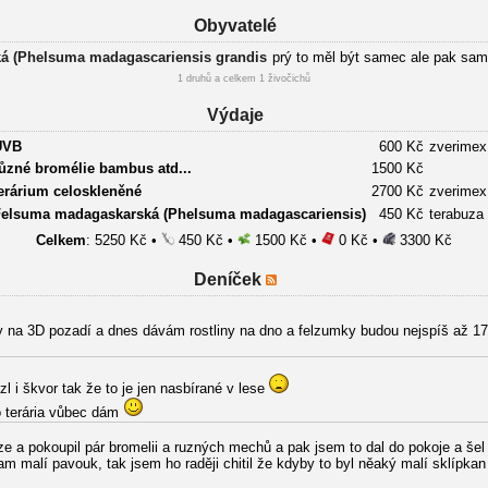
Obyvatelé
á (Phelsuma madagascariensis grandis
prý to měl být samec ale pak sam
1 druhů a celkem 1 živočichů
Výdaje
UVB
600 Kč
zverimex
různé bromélie bambus atd...
1500 Kč
terárium celoskleněné
2700 Kč
zverimex
Felsuma madagaskarská (Phelsuma madagascariensis)
450 Kč
terabuza 
Celkem
: 5250 Kč •
450 Kč •
1500 Kč •
0 Kč •
3300 Kč
Deníček
ny na 3D pozadí a dnes dávám rostliny na dno a felzumky budou nejspíš až 17.
 i škvor tak že to je jen nasbírané v lese
ho terária vůbec dám
ze a pokoupil pár bromelii a ruzných mechů a pak jsem to dal do pokoje a šel 
am malí pavouk, tak jsem ho raději chitil že kdyby to byl něaký malí sklípka