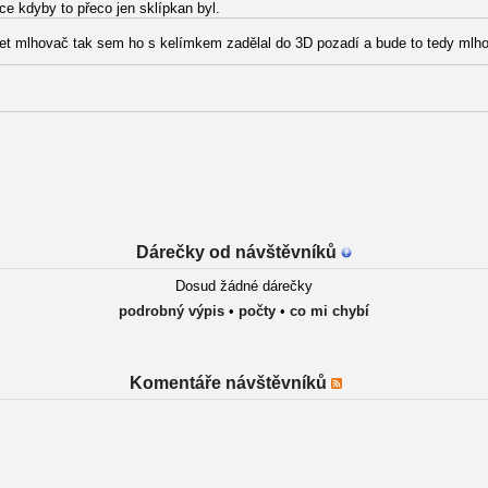
ce kdyby to přeco jen sklípkan byl.
rnet mlhovač tak sem ho s kelímkem zadělal do 3D pozadí a bude to tedy mlh
Dárečky od návštěvníků
Dosud žádné dárečky
podrobný výpis
•
počty
•
co mi chybí
Komentáře návštěvníků