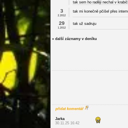
tak sem ho raději nechal v krabič
3
tak mi konečně pčišel přes inte
2.2012
29
tak už sadruju
1.2012
» další záznamy v deníku
přidat komentář
Jarka
30.11.25 16:42