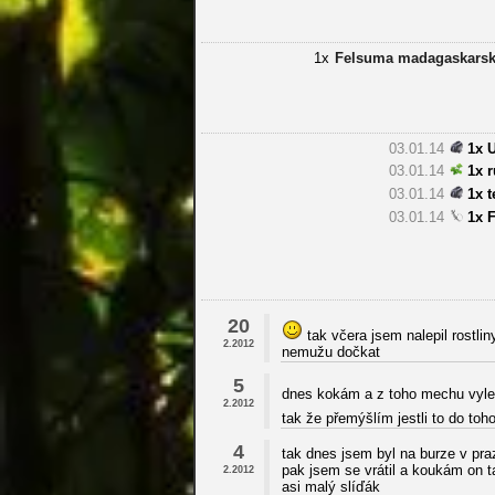
1x
Felsuma madagaskarsk
03.01.14
1x 
03.01.14
1x 
03.01.14
1x 
03.01.14
1x 
20
tak včera jsem nalepil rostli
2.2012
nemužu dočkat
5
dnes kokám a z toho mechu vylezl
2.2012
tak že přemýšlím jestli to do to
4
tak dnes jsem byl na burze v pra
pak jsem se vrátil a koukám on t
2.2012
asi malý slíďák