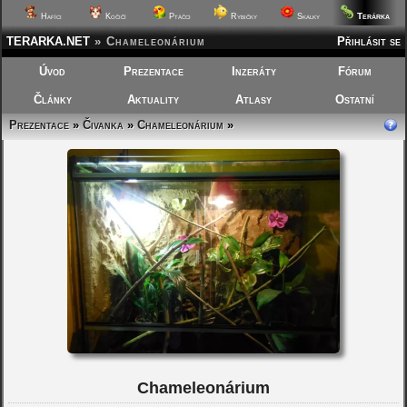
Terárka
Hafíci
Kočičí
Ptáčci
Rybičky
Skalky
TERARKA.NET
»
Chameleonárium
Přihlásit se
Úvod
Prezentace
Inzeráty
Fórum
Články
Aktuality
Atlasy
Ostatní
Prezentace
»
Čivanka
»
Chameleonárium
»
Chameleonárium