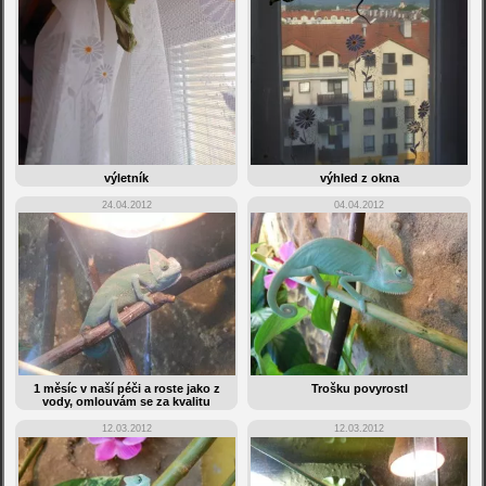
výletník
výhled z okna
24.04.2012
04.04.2012
1 měsíc v naší péči a roste jako z
Trošku povyrostl
vody, omlouvám se za kvalitu
12.03.2012
12.03.2012