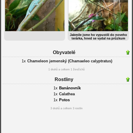
Jakmile jsme ho vypustili do noveho
terárka, hned se vydal na průzkum
Obyvatelé
1x
Chameleon jemenský (Chamaeleo calyptratus)
1 druhů a celkem 1 živočichů
Rostliny
1x
Banánovník
1x
Calathea
1x
Potos
3 druhů a celkem 3 rostlin