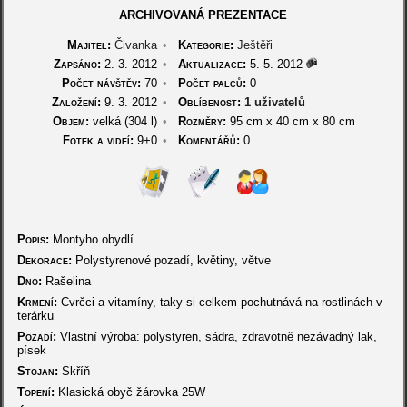
ARCHIVOVANÁ PREZENTACE
Majitel:
Čivanka
•
Kategorie:
Ještěři
Zapsáno:
2. 3. 2012
•
Aktualizace:
5. 5. 2012
Počet návštěv:
70
•
Počet palců:
0
Založení:
9. 3. 2012
•
Oblíbenost:
1 uživatelů
Objem:
velká (304 l)
•
Rozměry:
95 cm
x
40 cm
x
80 cm
Fotek a videí:
9+0
•
Komentářů:
0
Popis:
Montyho obydlí
Dekorace:
Polystyrenové pozadí, květiny, větve
Dno:
Rašelina
Krmení:
Cvrčci a vitamíny, taky si celkem pochutnává na rostlinách v
terárku
Pozadí:
Vlastní výroba: polystyren, sádra, zdravotně nezávadný lak,
písek
Stojan:
Skříň
Topení:
Klasická obyč žárovka 25W