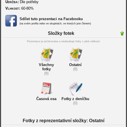
Údržba:
Dle potřeby
Vlhkost:
60-80%
Sdílet tuto prezentaci na Facebooku
(na svém profilu nebo ve skupinách, ve kterých jste členem)
Složky fotek
Prezentace je archivována a neobsahuje fotky v plné velikosti
Všechny
Ostatní
fotky
(8)
(8)
Časová osa
Fotky z deníčku
(0)
Fotky z reprezentativní složky: Ostatní