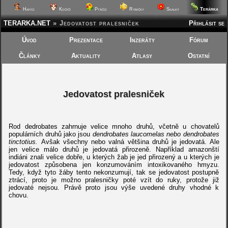
Terárka
Hafíci
Kočičí
Ptáčci
Rybičky
Skalky
TERARKA.NET
»
Jedovatost pralesniček
Přihlásit se
Úvod
Prezentace
Inzeráty
Fórum
Články
Aktuality
Atlasy
Ostatní
Jedovatost pralesniček
Rod dedrobates zahrnuje velice mnoho druhů, včetně u chovatelů
populárních druhů jako jsou
dendrobates laucomelas nebo dendrobates
tinctotius.
Avšak všechny nebo valná většina druhů je jedovatá. Ale
jen velice málo druhů je jedovatá přirozeně. Například amazonští
indiáni znali velice dobře, u kterých žab je jed přirozený a u kterých je
jedovatost způsobena jen konzumováním intoxikovaného hmyzu.
Tedy, když tyto žáby tento nekonzumují, tak se jedovatost postupně
ztrácí, proto je možno pralesničky poté vzít do ruky, protože již
jedovaté nejsou. Právě proto jsou výše uvedené druhy vhodné k
chovu.