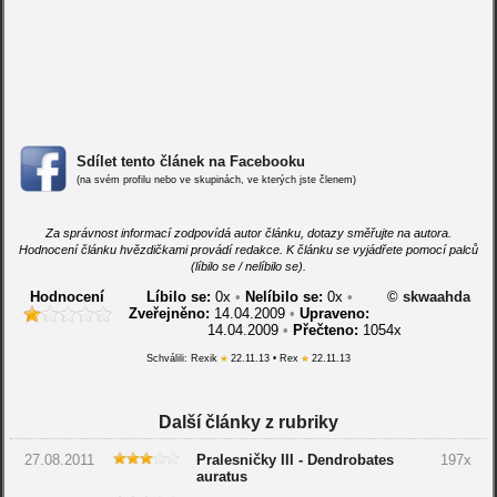
Sdílet tento článek na Facebooku
(na svém profilu nebo ve skupinách, ve kterých jste členem)
Za správnost informací zodpovídá autor článku, dotazy směřujte na autora.
Hodnocení článku hvězdičkami provádí redakce. K článku se vyjádřete pomocí palců
(líbilo se / nelíbilo se).
Hodnocení
Líbilo se:
0
x
•
Nelíbilo se:
0
x
•
© skwaahda
Zveřejněno:
14.04.2009
•
Upraveno:
14.04.2009
•
Přečteno:
1054x
Schválili: Rexik
22.11.13 • Rex
22.11.13
Další články z rubriky
27.08.2011
Pralesničky III - Dendrobates
197x
auratus