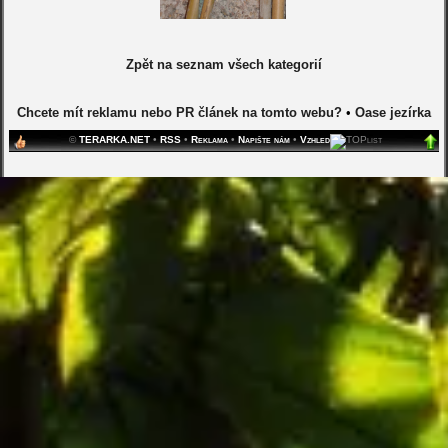
Zpět na seznam všech kategorií
Chcete mít reklamu nebo PR článek na tomto webu?
•
Oase jezírka
©
TERARKA.NET
•
RSS
•
Reklama
•
Napište nám
•
Vzhled