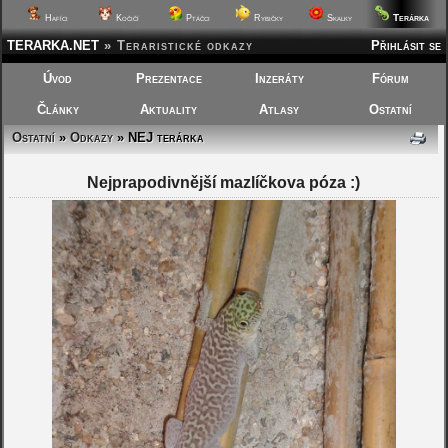
Terárka
Hafíci
Kočičí
Ptáčci
Rybičky
Skalky
TERARKA.NET
»
Teraristické odkazy
Přihlásit se
Úvod
Prezentace
Inzeráty
Fórum
Články
Aktuality
Atlasy
Ostatní
Ostatní
»
Odkazy
» NEJ terárka
Nejprapodivnější mazlíčkova póza :)