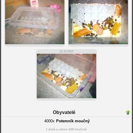
22.10.2012
Obyvatelé
4000x
Potemník moučný
1 druhů a celkem 4000 živočichů