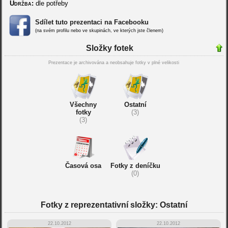
Údržba:
dle potřeby
Sdílet tuto prezentaci na Facebooku
(na svém profilu nebo ve skupinách, ve kterých jste členem)
Složky fotek
Prezentace je archivována a neobsahuje fotky v plné velikosti
Všechny
Ostatní
fotky
(3)
(3)
Časová osa
Fotky z deníčku
(0)
Fotky z reprezentativní složky: Ostatní
22.10.2012
22.10.2012