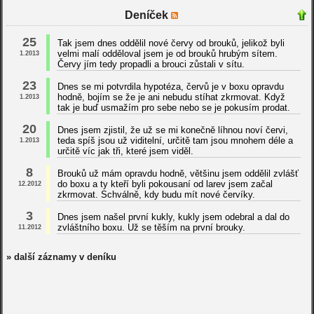
Deníček
25
Tak jsem dnes oddělil nové červy od brouků, jelikož byli
velmi malí odděloval jsem je od brouků hrubým sítem.
1.2013
Červy jím tedy propadli a brouci zůstali v sítu.
23
Dnes se mi potvrdila hypotéza, červů je v boxu opravdu
hodně, bojím se že je ani nebudu stíhat zkrmovat. Když
1.2013
tak je buď usmažím pro sebe nebo se je pokusím prodat.
20
Dnes jsem zjistil, že už se mi konečně líhnou noví červi,
teda spíš jsou už viditelní, určitě tam jsou mnohem déle a
1.2013
určitě víc jak tři, které jsem viděl.
8
Brouků už mám opravdu hodně, většinu jsem oddělil zvlášť
do boxu a ty kteří byli pokousaní od larev jsem začal
12.2012
zkrmovat. Schválně, kdy budu mít nové červíky.
3
Dnes jsem našel první kukly, kukly jsem odebral a dal do
zvláštního boxu. Už se těším na první brouky.
11.2012
» další záznamy v deníku