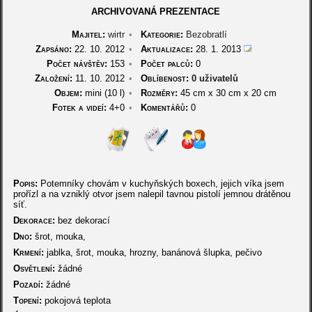
ARCHIVOVANÁ PREZENTACE
Majitel:
wirtr
•
Kategorie:
Bezobratlí
Zapsáno:
22. 10. 2012
•
Aktualizace:
28. 1. 2013
Počet návštěv:
153
•
Počet palců:
0
Založení:
11. 10. 2012
•
Oblíbenost:
0 uživatelů
Objem:
mini (10 l)
•
Rozměry:
45 cm
x
30 cm
x
20 cm
Fotek a videí:
4+0
•
Komentářů:
0
Popis:
Potemníky chovám v kuchyňských boxech, jejich víka jsem
prořízl a na vzniklý otvor jsem nalepil tavnou pistolí jemnou drátěnou
síť.
Dekorace:
bez dekorací
Dno:
šrot, mouka,
Krmení:
jablka, šrot, mouka, hrozny, banánová šlupka, pečivo
Osvětlení:
žádné
Pozadí:
žádné
Topení:
pokojová teplota