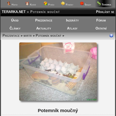
Terárka
Hafíci
Kočičí
Ptáčci
Rybičky
Skalky
TERARKA.NET
»
Potemník moučný
Přihlásit se
Úvod
Prezentace
Inzeráty
Fórum
Články
Aktuality
Atlasy
Ostatní
Prezentace
»
wirtr
»
Potemník moučný
»
Potemník moučný