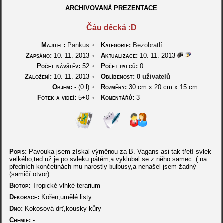
ARCHIVOVANÁ PREZENTACE
Čáu děcká :D
Majitel:
Pankus
•
Kategorie:
Bezobratlí
Zapsáno:
10. 11. 2013
•
Aktualizace:
10. 11. 2013
Počet návštěv:
52
•
Počet palců:
0
Založení:
10. 11. 2013
•
Oblíbenost:
0 uživatelů
Objem:
- (0 l)
•
Rozměry:
30 cm
x
20 cm
x
15 cm
Fotek a videí:
5+0
•
Komentářů:
3
Popis:
Pavouka jsem získal výměnou za B. Vagans asi tak třetí svlek
velkého,ted už je po svleku pátém,a vyklubal se z něho samec :( na
předních končetinách mu narostly bulbusy,a nenašel jsem žadný
(samičí otvor)
Biotop:
Tropické vlhké terarium
Dekorace:
Kořen,umělé listy
Dno:
Kokosová drť,kousky kůry
Chemie:
-