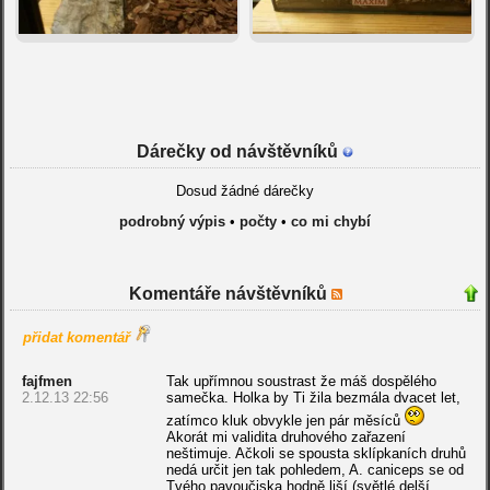
Dárečky od návštěvníků
Dosud žádné dárečky
podrobný výpis
•
počty
•
co mi chybí
Komentáře návštěvníků
přidat komentář
fajfmen
Tak upřímnou soustrast že máš dospělého
2.12.13 22:56
samečka. Holka by Ti žila bezmála dvacet let,
zatímco kluk obvykle jen pár měsíců
Akorát mi validita druhového zařazení
neštimuje. Ačkoli se spousta sklípkaních druhů
nedá určit jen tak pohledem, A. caniceps se od
Tvého pavoučiska hodně liší (světlé delší