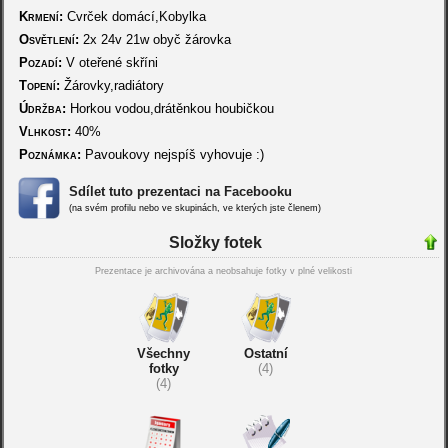
Krmení:
Cvrček domácí,Kobylka
Osvětlení:
2x 24v 21w obyč žárovka
Pozadí:
V oteřené skříni
Topení:
Žárovky,radiátory
Údržba:
Horkou vodou,drátěnkou houbičkou
Vlhkost:
40%
Poznámka:
Pavoukovy nejspíš vyhovuje :)
Sdílet tuto prezentaci na Facebooku
(na svém profilu nebo ve skupinách, ve kterých jste členem)
Složky fotek
Prezentace je archivována a neobsahuje fotky v plné velikosti
Všechny
Ostatní
fotky
(4)
(4)