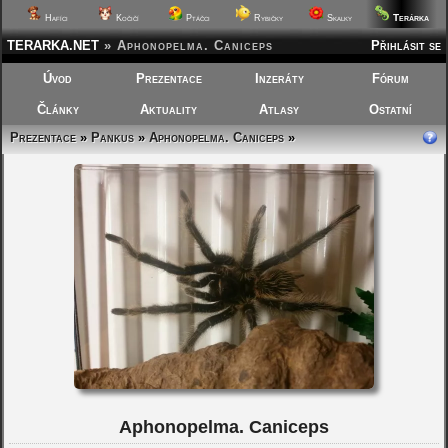
Terárka
Hafíci
Kočičí
Ptáčci
Rybičky
Skalky
TERARKA.NET
»
Aphonopelma. Caniceps
Přihlásit se
Úvod
Prezentace
Inzeráty
Fórum
Články
Aktuality
Atlasy
Ostatní
Prezentace
»
Pankus
»
Aphonopelma. Caniceps
»
Aphonopelma. Caniceps