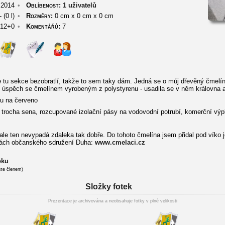
 2014
•
Oblíbenost:
1 uživatelů
 (0 l)
•
Rozměry:
0 cm
x
0 cm
x
0 cm
12+0
•
Komentářů:
7
je tu sekce bezobratlí, takže to sem taky dám. Jedná se o můj dřevěný čmelín,
il úspěch se čmelínem vyrobeným z polystyrenu - usadila se v něm královna a 
u na červeno
trocha sena, rozcupované izolační pásy na vodovodní potrubí, komerční výp
le ten nevypadá zdaleka tak dobře. Do tohoto čmelína jsem přidal pod víko j
nkách občanského sdružení Duha:
www.cmelaci.cz
oku
ste členem)
Složky fotek
Prezentace je archivována a neobsahuje fotky v plné velikosti