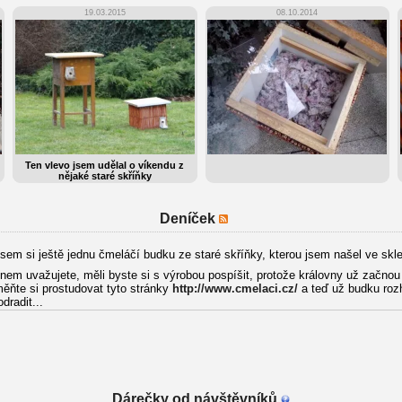
19.03.2015
08.10.2014
Ten vlevo jsem udělal o víkendu z
nějaké staré skříňky
Deníček
 jsem si ještě jednu čmeláčí budku ze staré skříňky, kterou jsem našel ve sk
em uvažujete, měli byste si s výrobou pospíšit, protože královny už začnou 
ěňte si prostudovat tyto stránky
http://www.cmelaci.cz/
a teď už budku rozh
dradit...
Dárečky od návštěvníků