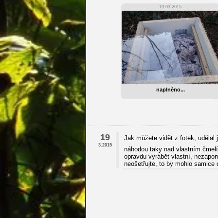
19.03.2015
naplněno...
19
Jak můžete vidět z fotek, udělal
3.2015
náhodou taky nad vlastním čmelín
opravdu vyrábět vlastní, nezapom
neošetřujte, to by mohlo samice o