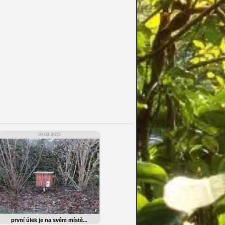
19.03.2015
první úlek je na svém místě...