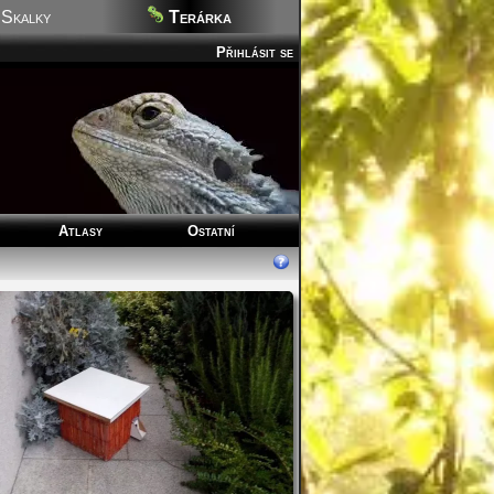
Skalky
Terárka
Přihlásit se
Atlasy
Ostatní