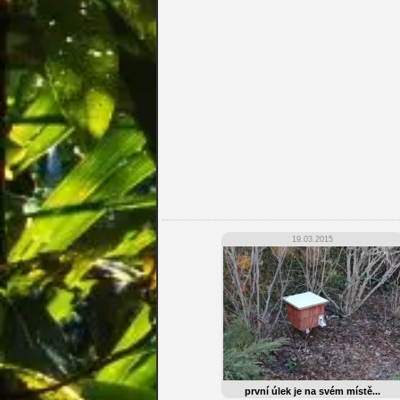
19.03.2015
první úlek je na svém místě...