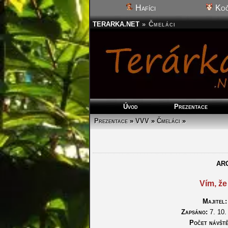
Hafíci
Koč
TERARKA.NET
»
Čmeláci
Úvod
Prezentace
Prezentace
»
VVV
»
Čmeláci
»
AR
Vím, že
Majitel:
Zapsáno:
7. 10.
Počet návště