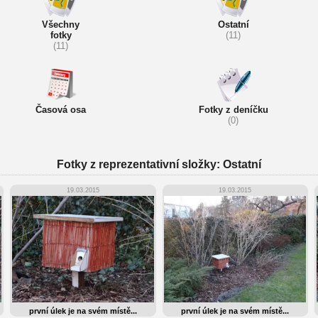
Všechny
Ostatní
fotky
(11)
(11)
Časová osa
Fotky z deníčku
(0)
Fotky z reprezentativní složky: Ostatní
19.03.2015
19.03.2015
první úlek je na svém místě...
první úlek je na svém místě...