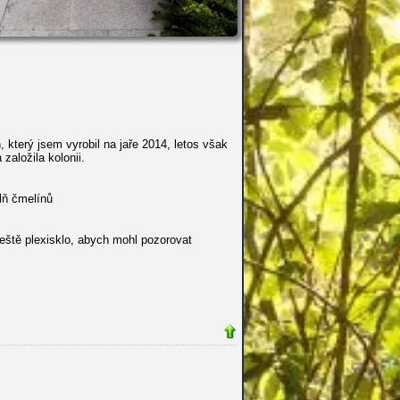
 který jsem vyrobil na jaře 2014, letos však
založila kolonii.
lň čmelínů
eště plexisklo, abych mohl pozorovat