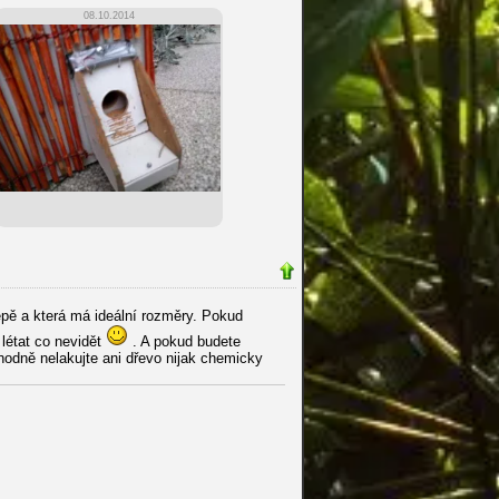
08.10.2014
lepě a která má ideální rozměry. Pokud
létat co nevidět
. A pokud budete
odně nelakujte ani dřevo nijak chemicky