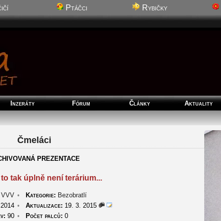
ičí
Ptáčci
Rybičky
Inzeráty
Fórum
Články
Aktuality
Čmeláci
CHIVOVANÁ PREZENTACE
 to tak úplně není terárium...
VVV
•
Kategorie:
Bezobratlí
 2014
•
Aktualizace:
19. 3. 2015
v:
90
•
Počet palců:
0