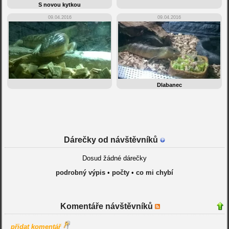
S novou kytkou
09.04.2016
09.04.2016
Dlabanec
Dárečky od návštěvníků
Dosud žádné dárečky
podrobný výpis
•
počty
•
co mi chybí
Komentáře návštěvníků
přidat komentář