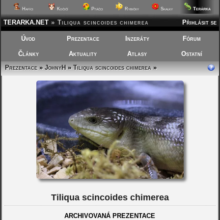
Terárka
Hafíci
Kočičí
Ptáčci
Rybičky
Skalky
TERARKA.NET
»
Tiliqua scincoides chimerea
Přihlásit se
Úvod
Prezentace
Inzeráty
Fórum
Články
Aktuality
Atlasy
Ostatní
Prezentace
»
JohnyH
»
Tiliqua scincoides chimerea
»
Tiliqua scincoides chimerea
ARCHIVOVANÁ PREZENTACE