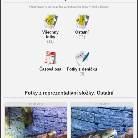
Prezentace je archivována a neobsahuje fotky v plné velikosti
Všechny
Ostatní
fotky
(11)
(11)
Časová osa
Fotky z deníčku
(0)
Fotky z reprezentativní složky: Ostatní
01.09.2017
01.09.2017