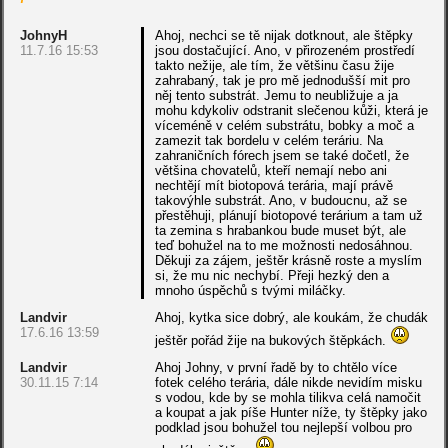
JohnyH
Ahoj, nechci se tě nijak dotknout, ale štěpky
11.7.16 15:53
jsou dostačující. Ano, v přirozeném prostředí
takto nežije, ale tím, že většinu času žije
zahrabaný, tak je pro mě jednodušší mit pro
něj tento substrát. Jemu to neubližuje a ja
mohu kdykoliv odstranit slečenou kůži, která je
víceméně v celém substrátu, bobky a moč a
zamezit tak bordelu v celém teráriu. Na
zahraničních fórech jsem se také dočetl, že
většina chovatelů, kteří nemají nebo ani
nechtějí mít biotopová terária, mají právě
takovýhle substrát. Ano, v budoucnu, až se
přestěhuji, plánují biotopové terárium a tam už
ta zemina s hrabankou bude muset být, ale
teď bohužel na to me možnosti nedosáhnou.
Děkuji za zájem, ještěr krásně roste a myslím
si, že mu nic nechybí. Přeji hezký den a
mnoho úspěchů s tvými miláčky.
Landvir
Ahoj, kytka sice dobrý, ale koukám, že chudák
17.6.16 13:59
ještěr pořád žije na bukových štěpkách.
Landvir
Ahoj Johny, v první řadě by to chtělo více
30.11.15 7:14
fotek celého terária, dále nikde nevidím misku
s vodou, kde by se mohla tilikva celá namočit
a koupat a jak píše Hunter níže, ty štěpky jako
podklad jsou bohužel tou nejlepší volbou pro