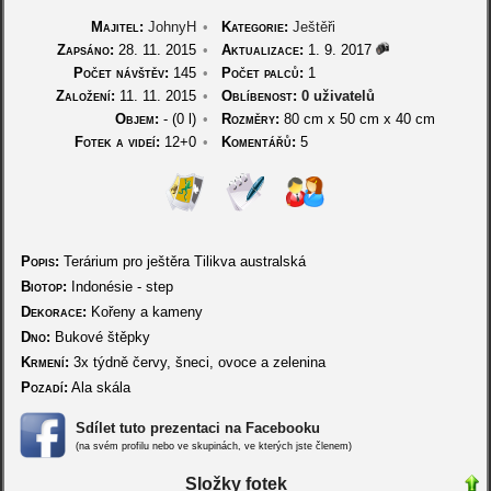
Majitel:
JohnyH
•
Kategorie:
Ještěři
Zapsáno:
28. 11. 2015
•
Aktualizace:
1. 9. 2017
Počet návštěv:
145
•
Počet palců:
1
Založení:
11. 11. 2015
•
Oblíbenost:
0 uživatelů
Objem:
- (0 l)
•
Rozměry:
80 cm
x
50 cm
x
40 cm
Fotek a videí:
12+0
•
Komentářů:
5
Popis:
Terárium pro ještěra Tilikva australská
Biotop:
Indonésie - step
Dekorace:
Kořeny a kameny
Dno:
Bukové štěpky
Krmení:
3x týdně červy, šneci, ovoce a zelenina
Pozadí:
Ala skála
Sdílet tuto prezentaci na Facebooku
(na svém profilu nebo ve skupinách, ve kterých jste členem)
Složky fotek