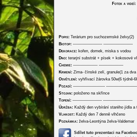
Fotek a videí:
Popis:
Terárium pro suchozemské želvy(2)
Biotop:
------------------------ ------------------------
Dekorace:
kořen, domek, miska s vodou
Dno:
terarjní substrát + písek + kokosové v
Chemie:
-------------------- --------------------
Krmení:
Zima- čínské zelí, granule(1 za dva t
Osvětlení:
vyhřívací žárovka 50w(6 týdně-6
Pozadí:
-------------------------- -------------------------
Stojan:
položeno na skřínce
Topení:
------------------------ ------------------------
Údržba:
Každý den vybírání starého jídla a 
Vlhkost:
Každý den 7 denně vlhčeno
Poznámka:
želva-Leontýna želva-Valdemar
Sdílet tuto prezentaci na Facebo