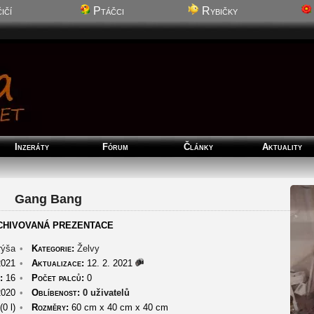
ičí
Ptáčci
Rybičky
Inzeráty
Fórum
Články
Aktuality
Gang Bang
CHIVOVANÁ PREZENTACE
rýša
•
Kategorie:
Želvy
2021
•
Aktualizace:
12. 2. 2021
:
16
•
Počet palců:
0
2020
•
Oblíbenost:
0 uživatelů
(0 l)
•
Rozměry:
60 cm
x
40 cm
x
40 cm