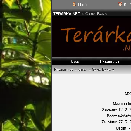
Hafíci
Koč
TERARKA.NET
»
Gang Bang
Úvod
Prezentace
Prezentace
»
krýša
»
Gang Bang
»
AR
Majitel:
k
Zapsáno:
12. 2. 
Počet návštěv
Založení:
27. 5. 
Objem:
- 