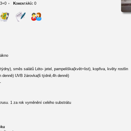
3+0
•
Komentářů:
0
lákno
ýdny), směs salátů Léto- jetel, pampeliška(květ+list), kopřiva, květy rostlin
h denně) UVB žárovka(6 týdně,4h denně)
-
trusu. 1 za rok vyměnění celého substrátu
oku