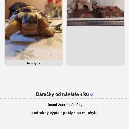
leontýna
Dárečky od návštěvníků
Dosud žádné dárečky
podrobný výpis
•
počty
•
co mi chybí