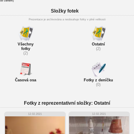
ste členem)
Složky fotek
Prezentace je archivována a neobsahuje fotky v plné velikosti
Všechny
Ostatní
fotky
(2)
(2)
Časová osa
Fotky z deníčku
(0)
Fotky z reprezentativní složky: Ostatní
12.02.2021
12.02.2021