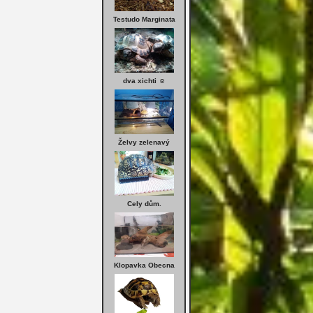
Testudo Marginata
dva xichti ☺
Želvy zelenavý
Cely dům.
Klopavka Obecna