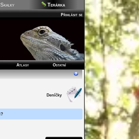
Skalky
Terárka
Přihlásit se
Atlasy
Ostatní
Deníčky
i?