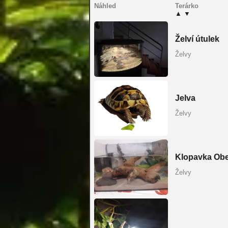
Náhled
Terárko
▲
▼
Želví útulek
Želvy
Jelva
Želvy
Klopavka Ob
Želvy