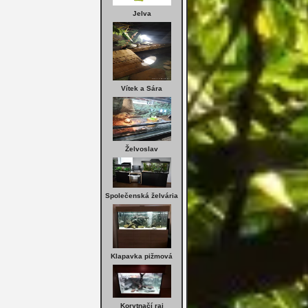
Jelva
Vítek a Sára
Želvoslav
Společenská želvária
Klapavka pižmová
Korytnačí raj