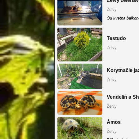
Želvy zelenav
Želvy
Od kvetna balkon
Testudo
Želvy
Korytnačie ja
Želvy
Vendelín a Sh
Želvy
Ámos
Želvy