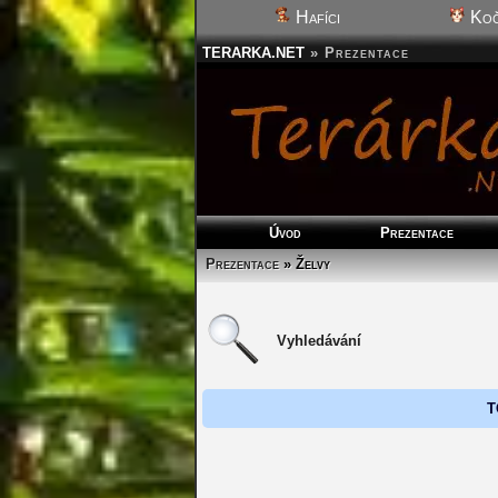
Hafíci
Koč
TERARKA.NET
»
Prezentace
Úvod
Prezentace
Prezentace
» Želvy
Vyhledávání
T