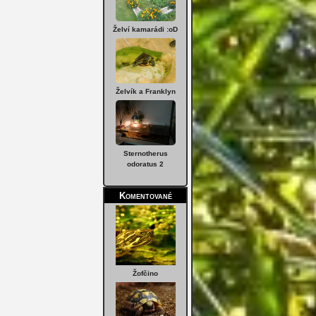
Želví kamarádi :oD
Želvík a Franklyn
Sternotherus
odoratus 2
Komentované
Žofčino