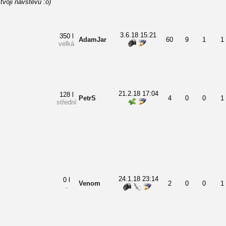
tvoji návštěvu :o)
3.6.18 15:21
350 l
AdamJar
60
9
1
1
velká
21.2.18 17:04
128 l
PetrS
4
0
0
1
střední
24.1.18 23:14
0 l
Venom
2
0
0
1
-