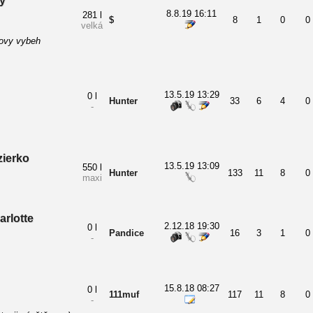
ý
8.8.19 16:11
281 l
$
8
1
0
0
velká
ovy vybeh
13.5.19 13:29
0 l
Hunter
33
6
4
0
-
zierko
13.5.19 13:09
550 l
Hunter
133
11
8
0
maxi
arlotte
2.12.18 19:30
0 l
Pandice
16
3
1
0
-
15.8.18 08:27
0 l
111muf
117
11
8
0
-