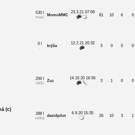
23.3.21 07:09
530 l
MomoMMC
81
10
6
0
maxi
12.2.21 20:32
0 l
krýša
3
0
0
0
-
14.10.20 16:56
200 l
Zuz
3
1
0
0
větší
á (c)
6.9.20 15:35
288 l
davidpilot
26
10
3
1
velká