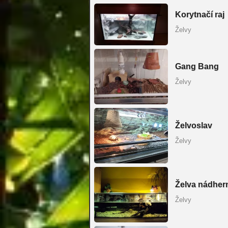
Korytnačí raj
Želvy
Gang Bang
Želvy
Želvoslav
Želvy
Želva nádhern
Želvy