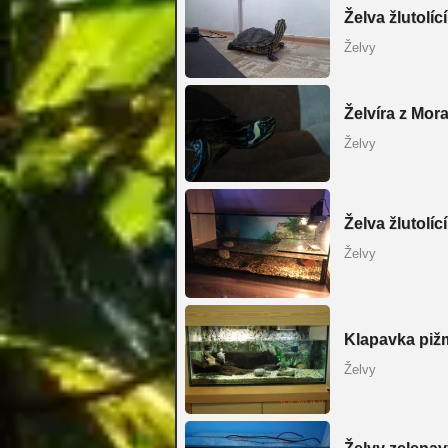
Želva žlutolící
Želvy
Želvíra z Mor
Želvy
Želva žlutolící
Želvy
Klapavka piž
Želvy