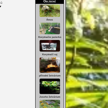
Oblíbené
ců
▼
Ámos
Korytnačie jazierko
Korytnačí raj
přírodní želvárium
Joseho želvárium