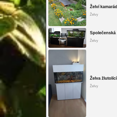
Želví kamarád
Želvy
Společenská 
Želvy
Želva žlutolící
Želvy