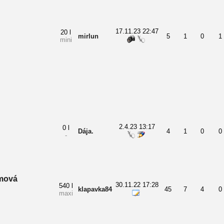
17.11.23 22:47
20 l
mirlun
5
1
0
1
mini
2.4.23 13:17
0 l
Dája.
4
1
0
0
-
žmová
30.11.22 17:28
540 l
klapavka84
45
7
4
0
maxi