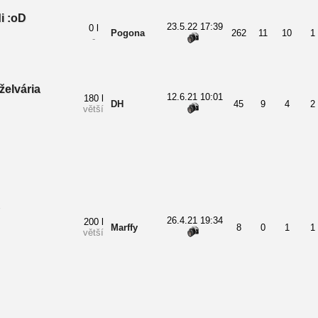
i :oD
23.5.22 17:39
0 l
Pogona
262
11
10
1
-
želvária
12.6.21 10:01
180 l
DH
45
9
4
2
větší
26.4.21 19:34
200 l
Marffy
8
0
1
1
větší