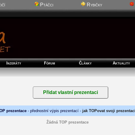
ičí
Ptáčci
Rybičky
Inzeráty
Fórum
Články
Aktuality
OP prezentace
- přednostní výpis prezentací -
jak TOPovat svoji prezentac
Žádná TOP prezentace