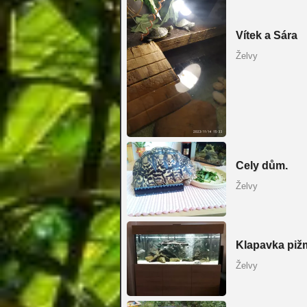
Vítek a Sára
Želvy
Cely dům.
Želvy
Klapavka pi
Želvy