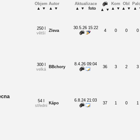
Objem
Autor
Aktualizace
Kom
Obl
Pal
▲
▼
▲
▼
▲
▼
foto
▲
▼
▲
▼
▲
▲
▼
30.5.26 15:22
250 l
Zleva
4
0
0
0
větší
8.4.26 09:04
300 l
BBchory
36
3
2
3
velká
ecna
6.8.24 21:03
54 l
Kápo
37
1
0
1
střední