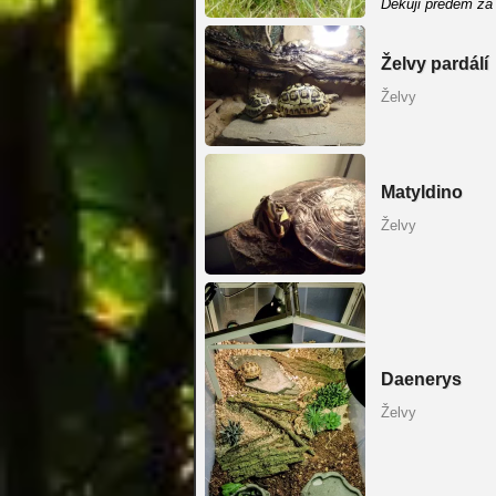
Děkuji předem za 
Želvy pardálí
Želvy
Matyldino
Želvy
Daenerys
Želvy