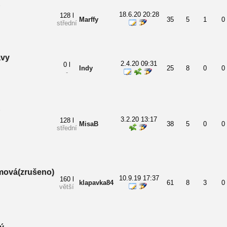
18.6.20 20:28
128 l
Marffy
35
5
1
0
střední
avy
2.4.20 09:31
0 l
Indy
25
8
0
0
-
3.2.20 13:17
128 l
MisaB
38
5
0
0
střední
mová(zrušeno)
10.9.19 17:37
160 l
klapavka84
61
8
3
0
větší