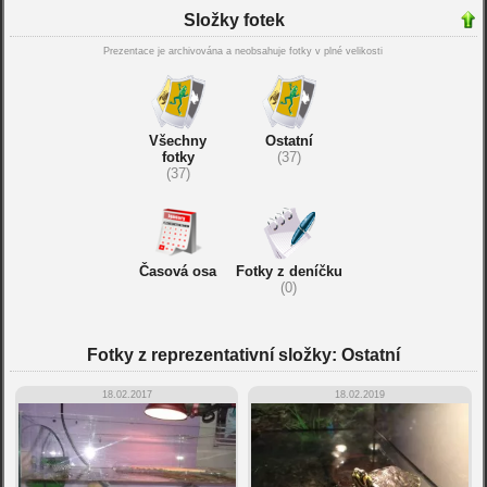
Složky fotek
Prezentace je archivována a neobsahuje fotky v plné velikosti
Všechny
Ostatní
fotky
(37)
(37)
Časová osa
Fotky z deníčku
(0)
Fotky z reprezentativní složky: Ostatní
18.02.2017
18.02.2019