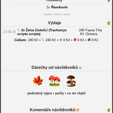
1x
Řasokoule
1 druhů a celkem 1 rostlin
Výdaje
2x Želva žlutolící (Trachemys
240
Fauna Trhy
23.08.15
scripta scripta)
Kč
Ostrava
Celkem
: 240 Kč •
240 Kč •
0 Kč •
0 Kč •
0 Kč
Dárečky od návštěvníků
podrobný výpis
•
počty
•
co mi chybí
Komentáře návštěvníků