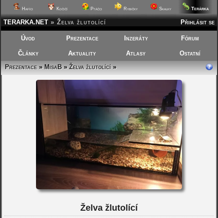
Terárka
Hafíci
Kočičí
Ptáčci
Rybičky
Skalky
TERARKA.NET
»
Želva žlutolící
Přihlásit se
Úvod
Prezentace
Inzeráty
Fórum
Články
Aktuality
Atlasy
Ostatní
Prezentace
»
MisaB
»
Želva žlutolící
»
Želva žlutolící