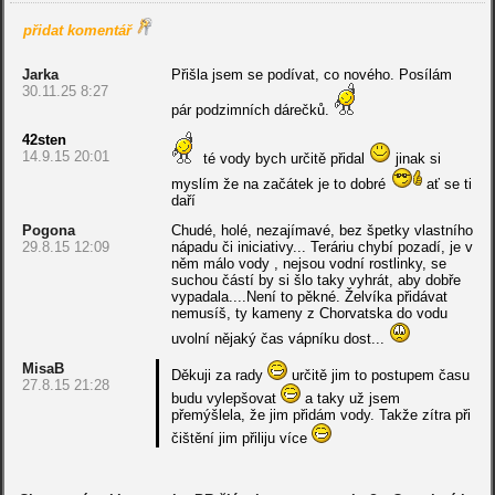
přidat komentář
Jarka
Přišla jsem se podívat, co nového. Posílám
30.11.25 8:27
pár podzimních dárečků.
42sten
14.9.15 20:01
té vody bych určitě přidal
jinak si
myslím že na začátek je to dobré
ať se ti
daří
Pogona
Chudé, holé, nezajímavé, bez špetky vlastního
29.8.15 12:09
nápadu či iniciativy... Teráriu chybí pozadí, je v
něm málo vody , nejsou vodní rostlinky, se
suchou částí by si šlo taky vyhrát, aby dobře
vypadala....Není to pěkné. Želvíka přidávat
nemusíš, ty kameny z Chorvatska do vodu
uvolní nějaký čas vápníku dost...
MisaB
Děkuji za rady
určitě jim to postupem času
27.8.15 21:28
budu vylepšovat
a taky už jsem
přemýšlela, že jim přidám vody. Takže zítra při
čištění jim přiliju více