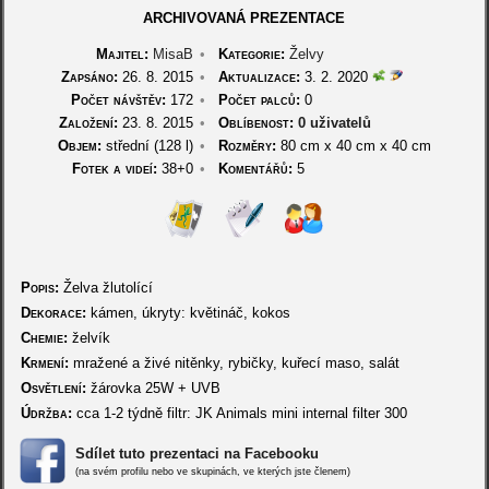
ARCHIVOVANÁ PREZENTACE
Majitel:
MisaB
•
Kategorie:
Želvy
Zapsáno:
26. 8. 2015
•
Aktualizace:
3. 2. 2020
Počet návštěv:
172
•
Počet palců:
0
Založení:
23. 8. 2015
•
Oblíbenost:
0 uživatelů
Objem:
střední (128 l)
•
Rozměry:
80 cm
x
40 cm
x
40 cm
Fotek a videí:
38+0
•
Komentářů:
5
Popis:
Želva žlutolící
Dekorace:
kámen, úkryty: květináč, kokos
Chemie:
želvík
Krmení:
mražené a živé nitěnky, rybičky, kuřecí maso, salát
Osvětlení:
žárovka 25W + UVB
Údržba:
cca 1-2 týdně filtr: JK Animals mini internal filter 300
Sdílet tuto prezentaci na Facebooku
(na svém profilu nebo ve skupinách, ve kterých jste členem)