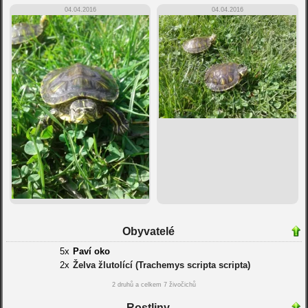
04.04.2016
04.04.2016
Obyvatelé
5x
Paví oko
2x
Želva žlutolící (Trachemys scripta scripta)
2 druhů a celkem 7 živočichů
Rostliny