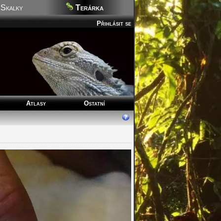
Skalky
Terárka
Přihlásit se
Atlasy
Ostatní