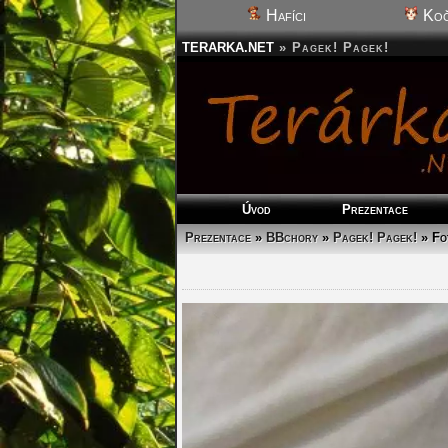
Hafíci
Koč
TERARKA.NET
»
Pagek! Pagek!
Úvod
Prezentace
Prezentace
»
BBchory
»
Pagek! Pagek!
»
Fo