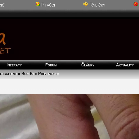
ičí
Ptáčci
Rybičky
Inzeráty
Fórum
Články
Aktuality
togalerie » Bor Bi » Prezentace