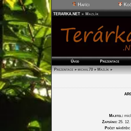
Hafíci
Koč
TERARKA.NET
»
Mazlík
Úvod
Prezentace
Prezentace
»
michal70
»
Mazlík
»
AR
Majitel:
mic
Zapsáno:
25. 12.
Počet návštěv: