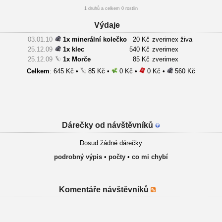
1 druhů a celkem 0 rostlin
Výdaje
03.01.10
1x minerální kolečko
20 Kč
zverimex živa
25.12.09
1x klec
540 Kč
zverimex
25.12.09
1x Morče
85 Kč
zverimex
Celkem
: 645 Kč •
85 Kč •
0 Kč •
0 Kč •
560 Kč
Dárečky od návštěvníků
Dosud žádné dárečky
podrobný výpis
•
počty
•
co mi chybí
Komentáře návštěvníků