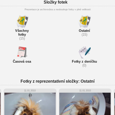
Složky fotek
Prezentace je archivována a neobsahuje fotky v plné velikosti
Všechny
Ostatní
fotky
(15)
(15)
Časová osa
Fotky z deníčku
(0)
Fotky z reprezentativní složky: Ostatní
11.01.2010
11.01.2010