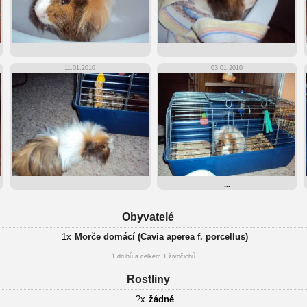
11.01.2010
03.01.2010
...
Obyvatelé
1x
Morče domácí (Cavia aperea f. porcellus)
1 druhů a celkem 1 živočichů
Rostliny
?x
žádné