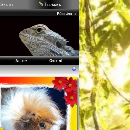
Skalky
Terárka
Přihlásit se
Atlasy
Ostatní