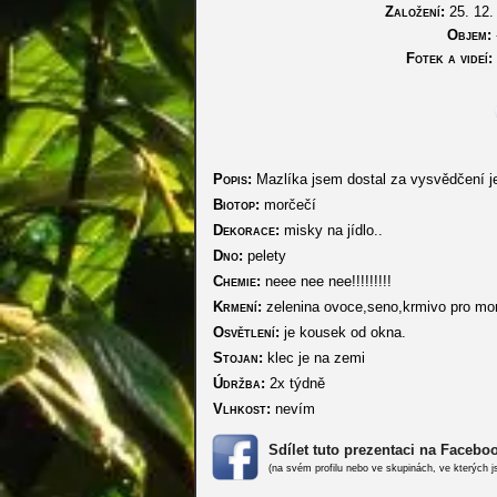
Založení:
25. 12.
Objem:
-
Fotek a videí:
Popis:
Mazlíka jsem dostal za vysvědčení je
Biotop:
morčečí
Dekorace:
misky na jídlo..
Dno:
pelety
Chemie:
neee nee nee!!!!!!!!!
Krmení:
zelenina ovoce,seno,krmivo pro mor
Osvětlení:
je kousek od okna.
Stojan:
klec je na zemi
Údržba:
2x týdně
Vlhkost:
nevím
Sdílet tuto prezentaci na Facebo
(na svém profilu nebo ve skupinách, ve kterých j