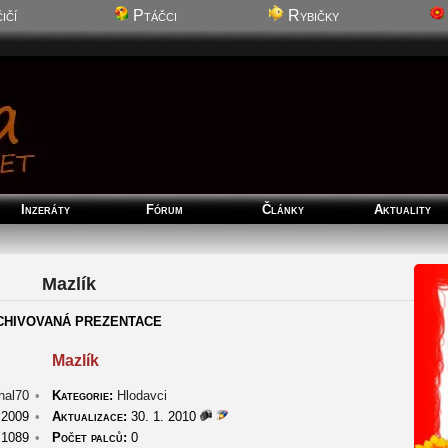
ičí
Ptáčci
Rybičky
Inzeráty
Fórum
Články
Aktuality
Mazlík
CHIVOVANÁ PREZENTACE
Mazlík
hal70
•
Kategorie:
Hlodavci
 2009
•
Aktualizace:
30. 1. 2010
1089
•
Počet palců:
0