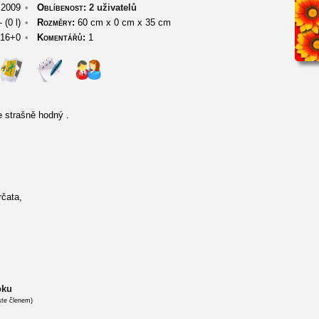
 2009
•
Oblíbenost:
2 uživatelů
 (0 l)
•
Rozměry:
60 cm
x
0 cm
x
35 cm
16+0
•
Komentářů:
1
 strašně hodný .
čata,
oku
ste členem)