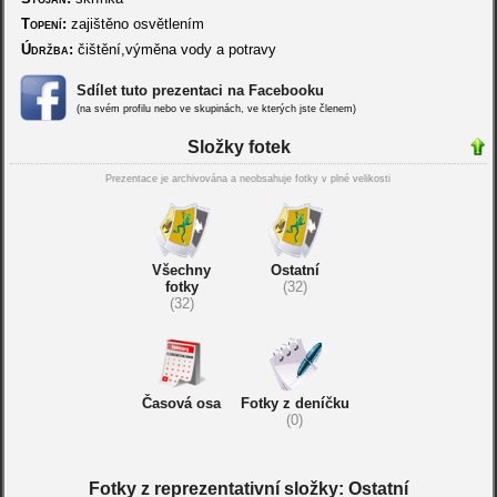
Topení:
zajištěno osvětlením
Údržba:
čištění,výměna vody a potravy
Sdílet tuto prezentaci na Facebooku
(na svém profilu nebo ve skupinách, ve kterých jste členem)
Složky fotek
Prezentace je archivována a neobsahuje fotky v plné velikosti
Všechny
Ostatní
fotky
(32)
(32)
Časová osa
Fotky z deníčku
(0)
Fotky z reprezentativní složky: Ostatní