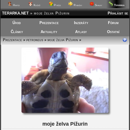
Terárka
Hafíci
Kočičí
Ptáčci
Rybičky
Skalky
TERARKA.NET
»
moje želva Pižurin
Přihlásit se
Úvod
Prezentace
Inzeráty
Fórum
Články
Aktuality
Atlasy
Ostatní
Prezentace
»
petroneus
»
moje želva Pižurin
»
moje želva Pižurin