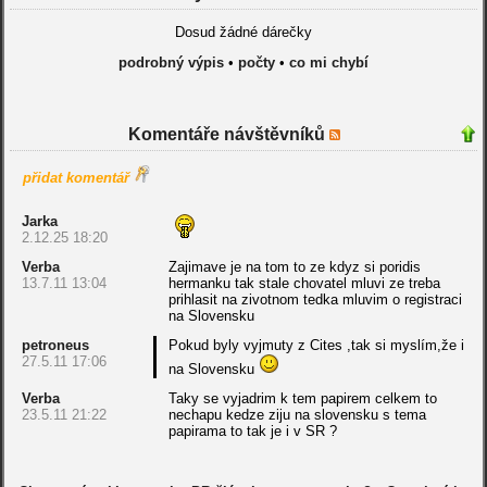
Dosud žádné dárečky
podrobný výpis
•
počty
•
co mi chybí
Komentáře návštěvníků
přidat komentář
Jarka
2.12.25 18:20
Verba
Zajimave je na tom to ze kdyz si poridis
13.7.11 13:04
hermanku tak stale chovatel mluvi ze treba
prihlasit na zivotnom tedka mluvim o registraci
na Slovensku
petroneus
Pokud byly vyjmuty z Cites ,tak si myslím,že i
27.5.11 17:06
na Slovensku
Verba
Taky se vyjadrim k tem papirem celkem to
23.5.11 21:22
nechapu kedze ziju na slovensku s tema
papirama to tak je i v SR ?