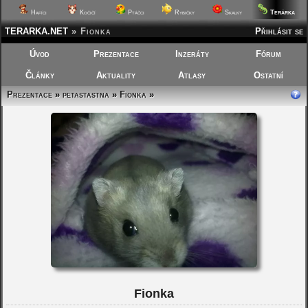
Terárka
Hafíci
Kočičí
Ptáčci
Rybičky
Skalky
TERARKA.NET
»
Fionka
Přihlásit se
Úvod
Prezentace
Inzeráty
Fórum
Články
Aktuality
Atlasy
Ostatní
Prezentace
»
petastastna
»
Fionka
»
Fionka