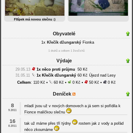
FIlípek má novou slečnu :)
Obyvatelé
1x
Křečík džungarský
Fionka
1 druhů a celkem 1 živočichů
Výdaje
29.05.13
1x něco proti průjmu
50 Kč
31.05.11
1x Křečík džungarský
60 Kč
Újezd nad Lesy
Celkem
: 110 Kč •
60 Kč •
0 Kč •
50 Kč •
0 Kč
Deníček
8
mladí jsou už v nových domovech a já sem si pořídila k
9.2011
Fionce maličkou slečnu
16
tak už máme přes tří týdny
rostem jak z vody a pořád
8.2011
něco zkoumáme