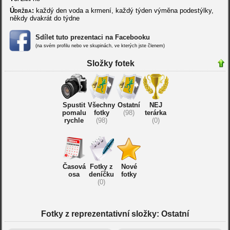
Údržba:
každý den voda a krmení, každý týden výměna podestýlky,
někdy dvakrát do týdne
Sdílet tuto prezentaci na Facebooku
(na svém profilu nebo ve skupinách, ve kterých jste členem)
Složky fotek
Spustit
Všechny
Ostatní
NEJ
pomalu
fotky
(98)
terárka
rychle
(98)
(0)
Časová
Fotky z
Nové
osa
deníčku
fotky
(0)
Fotky z reprezentativní složky: Ostatní