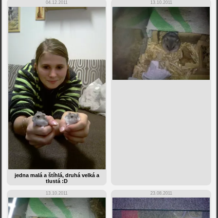
04.12.2011
13.10.2011
jedna malá a štíhlá, druhá velká a
tlustá :D
13.10.2011
23.08.2011