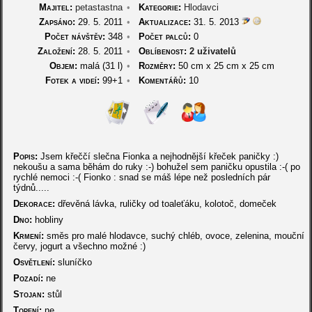
Majitel:
petastastna
•
Kategorie:
Hlodavci
Zapsáno:
29. 5. 2011
•
Aktualizace:
31. 5. 2013
Počet návštěv:
348
•
Počet palců:
0
Založení:
28. 5. 2011
•
Oblíbenost:
2 uživatelů
Objem:
malá (31 l)
•
Rozměry:
50 cm
x
25 cm
x
25 cm
Fotek a videí:
99+1
•
Komentářů:
10
Popis:
Jsem křeččí slečna Fionka a nejhodnější křeček paničky :)
nekoušu a sama běhám do ruky :-) bohužel sem paničku opustila :-( po
rychlé nemoci :-( Fionko : snad se máš lépe než posledních pár
týdnů.....
Dekorace:
dřevěná lávka, ruličky od toaleťáku, kolotoč, domeček
Dno:
hobliny
Krmení:
směs pro malé hlodavce, suchý chléb, ovoce, zelenina, mouční
červy, jogurt a všechno možné :)
Osvětlení:
sluníčko
Pozadí:
ne
Stojan:
stůl
Topení:
ne