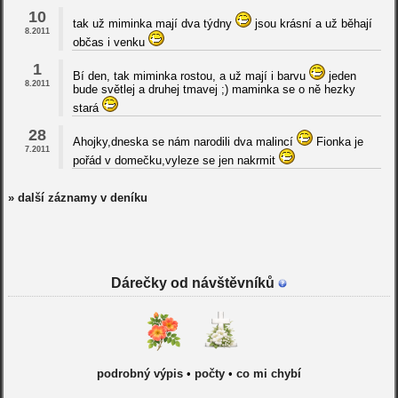
10
tak už miminka mají dva týdny
jsou krásní a už běhají
8.2011
občas i venku
1
Bí den, tak miminka rostou, a už mají i barvu
jeden
8.2011
bude světlej a druhej tmavej ;) maminka se o ně hezky
stará
28
Ahojky,dneska se nám narodili dva malincí
Fionka je
7.2011
pořád v domečku,vyleze se jen nakrmit
» další záznamy v deníku
Dárečky od návštěvníků
podrobný výpis
•
počty
•
co mi chybí