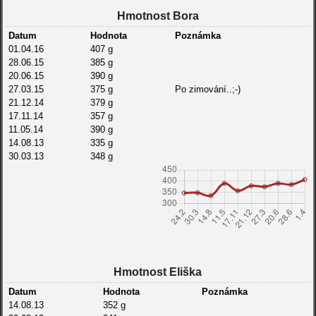
Hmotnost Bora
Datum
Hodnota
Poznámka
01.04.16
407 g
28.06.15
385 g
20.06.15
390 g
27.03.15
375 g
Po zimování..;-)
21.12.14
379 g
17.11.14
357 g
11.05.14
390 g
14.08.13
335 g
30.03.13
348 g
24.02.13
347 g
20.01.13
346 g
29.12.12
339 g
14.08.12
342 g
12.06.12
292 g
27.04.12
268 g
24.03.12
276 g
31.12.11
249 g
Hmotnost Eliška
26.12.11
245 g
28.11.11
198 g
Datum
Hodnota
Poznámka
19.10.11
122 g
14.08.13
352 g