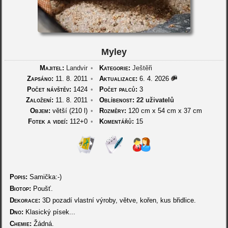
Myley
Majitel:
Landvir
•
Kategorie:
Ještěři
Zapsáno:
11. 8. 2011
•
Aktualizace:
6. 4. 2026
Počet návštěv:
1424
•
Počet palců:
3
Založení:
11. 8. 2011
•
Oblíbenost:
22 uživatelů
Objem:
větší (210 l)
•
Rozměry:
120 cm
x
54 cm
x
37 cm
Fotek a videí:
112+0
•
Komentářů:
15
Popis:
Samička:-)
Biotop:
Poušť.
Dekorace:
3D pozadí vlastní výroby, větve, kořen, kus břidlice.
Dno:
Klasický písek...
Chemie:
Žádná.