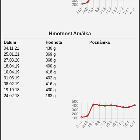
27.12.17
157 g
06.10.17
17 g
29.09.17
15 g
24.09.17
14 g
20.09.17
11 g
Hmotnost Amálka
Datum
Hodnota
Poznámka
04.11.21
430 g
25.01.21
369 g
27.03.20
368 g
18.04.19
400 g
10.04.19
418 g
31.03.19
402 g
08.02.19
416 g
19.10.18
430 g
24.02.18
163 g
31.01.18
122 g
09.01.18
91 g
27.12.17
82 g
06.10.17
20 g
29.09.17
20 g
24.09.17
15 g
20.09.17
12 g