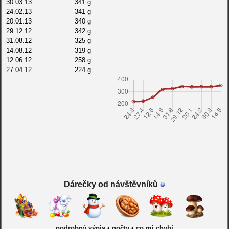
14.09.11
60 g
30.03.13
341 g
24.02.13
341 g
20.01.13
340 g
29.12.12
342 g
31.08.12
325 g
14.08.12
319 g
12.06.12
258 g
27.04.12
224 g
24.03.12
220 g
31.12.11
172 g
28.11.11
176 g
19.10.11
144 g
14.09.11
63 g
Dárečky od návštěvníků
podrobný výpis
•
počty
•
co mi chybí