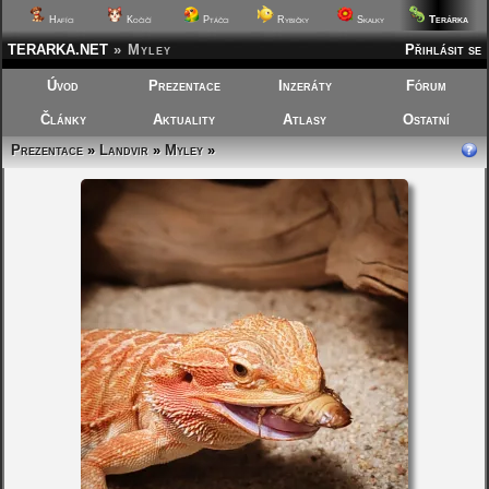
Terárka
Hafíci
Kočičí
Ptáčci
Rybičky
Skalky
TERARKA.NET
»
Myley
Přihlásit se
Úvod
Prezentace
Inzeráty
Fórum
Články
Aktuality
Atlasy
Ostatní
Prezentace
»
Landvir
»
Myley
»