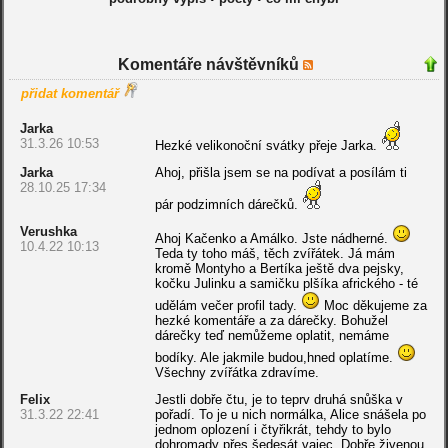
Komentáře návštěvníků
přidat komentář
Jarka
31.3.26 10:53
Hezké velikonoční svátky přeje Jarka.
Jarka
Ahoj, přišla jsem se na podívat a posílám ti
28.10.25 17:34
pár podzimních dárečků.
Verushka
Ahoj Kačenko a Amálko. Jste nádherné.
10.4.22 10:13
Teda ty toho máš, těch zvířátek. Já mám
kromě Montyho a Bertíka ještě dva pejsky,
kočku Julinku a samičku plšíka afrického - té
udělám večer profil tady.
Moc děkujeme za
hezké komentáře a za dárečky. Bohužel
dárečky teď nemůžeme oplatit, nemáme
bodíky. Ale jakmile budou,hned oplatíme.
Všechny zvířátka zdravíme.
Felix
Jestli dobře čtu, je to teprv druhá snůška v
31.3.22 22:41
pořadí. To je u nich normálka, Alice snášela po
jednom oplození i čtyřikrát, tehdy to bylo
dohromady přes šedesát vajec. Dobře živenou