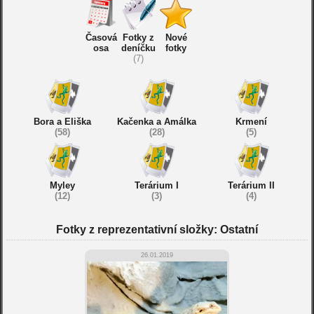
Časová
Fotky z
Nové
osa
deníčku
fotky
(7)
Bora a Eliška
Kačenka a Amálka
Krmení
(58)
(28)
(5)
Myley
Terárium I
Terárium II
(12)
(3)
(4)
Fotky z reprezentativní složky: Ostatní
26.01.2019