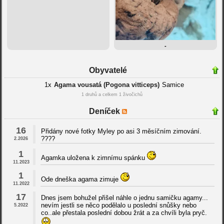
-
Obyvatelé
1x
Agama vousatá (Pogona vitticeps)
Samice
1 druhů a celkem 1 živočichů
Deníček
16
Přidány nové fotky Myley po asi 3 měsíčním zimování.
????
2.2026
1
Agamka uložena k zimnímu spánku
11.2023
1
Ode dneška agama zimuje
11.2022
17
Dnes jsem bohužel přišel náhle o jednu samičku agamy...
nevím jestli se něco podělalo u poslední snůšky nebo
5.2022
co..ale přestala poslední dobou žrát a za chvíli byla pryč.