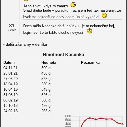
Je to život i když to zamrzí.
Snad druhá bude v pořádku... už jsem teď tak naštvaný, že
bych se nejradši na chov agam úplně vykašlal.
31
Dnes měla Kačenka další snůšku...je to nekonečný boj,
3.2022
bojím se, že to takto dlouho nevydrží.
» další záznamy v deníku
Hmotnost Kačenka
Datum
Hodnota
Poznámka
04.11.21
390 g
25.01.21
436 g
27.03.20
528 g
18.04.19
530 g
10.04.19
549 g
31.03.19
526 g
08.02.19
560 g
19.10.18
486 g
24.02.18
263 g
31.01.18
218 g
09.01.18
186 g