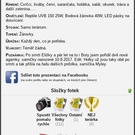
Krmení:
Cvrčci, šváby, červi, sarančata, holátka, salát, okurek, tráva a
další zelenina.....
Osvětlení:
Reptile UVB 150 25W, Bodová žárovka 40W, LED pásky na
dosvícení.
Stojan:
Samo terárium.
Topení:
Žárovky.
Údržba:
Každý den, co je potřeba.
Vlhkost:
Téměř žádná.
Poznámka:
Po smrti Elišky a pár let na to i Bory jsem pořídil dvě nové
agamky, samičky narozené 10.8.2017. Edit: Holky už jsou taky obě po
smrti a tak přišla na řadu dalších prďolka, samička Myley.
Sdílet tuto prezentaci na Facebooku
(na svém profilu nebo ve skupinách, ve kterých jste členem)
Složky fotek
Spustit
Všechny
Ostatní
NEJ
pomalu
fotky
(1)
terárka
rychle
(111)
(4)