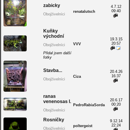
zabicky
4.7.12
09:40
renatalutsch
Obojživelníci
Kuňky
východní
19.3.15
20:57
VVV
Obojživelníci
Přidal jsem další
fotky
Stavba...
20.4.26
16:37
Ciza
Obojživelníci
ranas
20.6.17
venenosas I.
00:20
PedroRabiaSorda
Obojživelníci
Rosničky
9.12.14
22:24
poltergeist
Obojživelníci