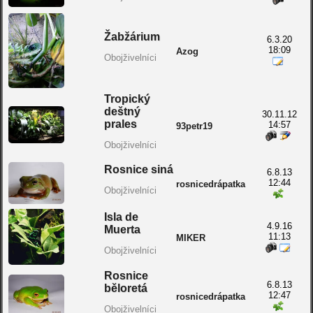
Žabžárium
6.3.20
18:09
Azog
Obojživelníci
Tropický
deštný
30.11.12
prales
14:57
93petr19
Obojživelníci
Rosnice siná
6.8.13
12:44
rosnicedrápatka
Obojživelníci
Isla de
4.9.16
Muerta
11:13
MIKER
Obojživelníci
Rosnice
6.8.13
běloretá
12:47
rosnicedrápatka
Obojživelníci