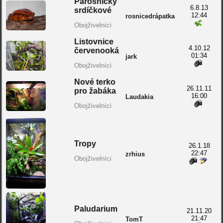
Parosničky
6.8.13
srdíčkové
12:44
rosnicedrápatka
Obojživelníci
Listovnice
4.10.12
červenooká
01:34
jark
Obojživelníci
Nové terko
26.11.11
pro žabáka
16:00
Laudakia
Obojživelníci
Tropy
26.1.18
22:47
zrhius
Obojživelníci
Paludarium
21.11.20
21:47
TomT