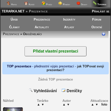
Terárka
Hafíci
Kočičí
Ptáčci
Rybičky
Skalky
TERARKA.NET
»
Prezentace
Přihlásit se
Úvod
Prezentace
Inzeráty
Fórum
Články
Aktuality
Atlasy
Ostatní
Prezentace
» Obojživelníci
TOP prezentace
- přednostní výpis prezentací -
jak TOPovat svoji
prezentaci?
Žádná TOP prezentace
Vyhledávání
Deníčky
Náhled
Terárko
Autor
Aktualizace
▲
▼
▲
▼
▲
▼
foto