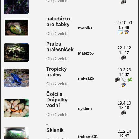
Obojživelníci
paludárko
29.10.09
pro žabky
07:49
monika
Obojživelníci
Prales
22.1.12
pralesniček
19:12
Matez56
Obojživelníci
Tropický
19.2.23
prales
14:32
mike126
Obojživelníci
Čolci a
Drápatky
19.4.10
vodní
18:10
system
Obojživelníci
...
Skleník
21.2.14
19:47
trabant601