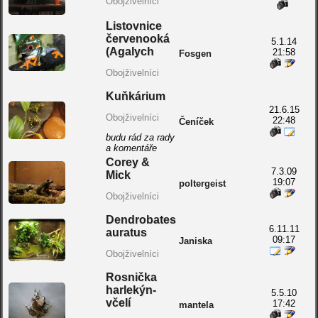
Obojživelníci
Listovnice
červenooká
5.1.14
(Agalych
21:58
Fosgen
Obojživelníci
Kuňkárium
21.6.15
Obojživelníci
22:48
Čeníček
budu rád za rady
a komentáře
Corey &
7.3.09
Mick
19:07
poltergeist
Obojživelníci
Dendrobates
6.11.11
auratus
09:17
Janiska
Obojživelníci
Rosnička
harlekýn-
5.5.10
včelí
17:42
mantela