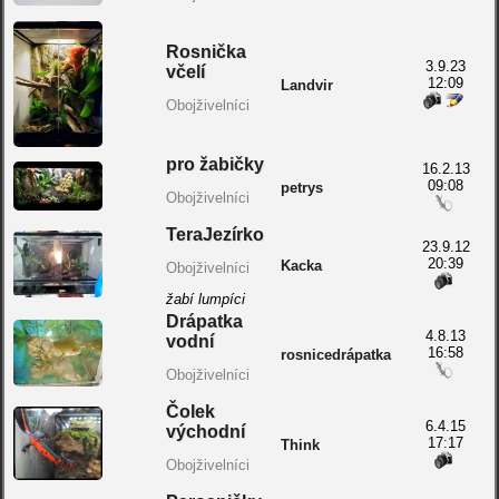
Rosnička
3.9.23
včelí
12:09
Landvir
Obojživelníci
pro žabičky
16.2.13
09:08
petrys
Obojživelníci
TeraJezírko
23.9.12
20:39
Kacka
Obojživelníci
žabí lumpíci
Drápatka
4.8.13
vodní
16:58
rosnicedrápatka
Obojživelníci
Čolek
6.4.15
východní
17:17
Think
Obojživelníci