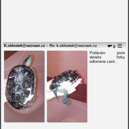
K.oklestek@seznam.cz
–
Re: k.oklestek@seznam.cz
0
Pridávám jeste
detailni fotky
odlomene casti..