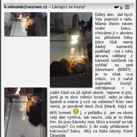
k.oklestek@seznam.cz
– Lámající se krunýř
0
Dobrý den.. rád bych
Vás poprosil o radu.
Máme třetím rokem
vodní želvu..
chováme ji v akváriu
viz přiložené fotky
(skrz hluk nemá
žádný kamenitý
podklad) - má v rohu
akvaria udělaný z
kamenů ostrůvek na
vyhřátí se pod
žárovkami (60W?)..
je to však cca
měsíc, co jí začal
šupinatět krunýř,
odchlipovat + v
zadní části se již úplně ulomil.. nejsme si jisti,
jestli je to skrz měnící krunýř, nebo je něco
špatně a máme ji vzít na veterinu? Krev tam
nemá, je poměrně dosti živá (hlavě, když se
blíží krmení
), v pořádku jí.. jen se skoro
celý den vyhřívá, tak nevím, zda je to třeba
tím, že jsou žárovky moc blízo a krunýř se tak
vysušuje? Co měsíc jí do vody přidáváme ?
kalciovou? želvu.. díky za Vaše názory. Karel
Okleštěk