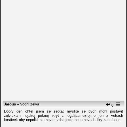
Jarous
– Vodni zelva
0
Dobry den chtel jsem se zeptat myslite ze bych mohl postavit
zelvickam nejakej peknej ikryt z lega?samozrejme jen z vetsich
kosticek aby nepolkli.ale nevim zdali jeste neco nevadi.diky za infooo :