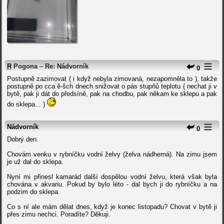
R
Pogona
–
Re: Nádvorník
0
Postupně zazimovat ( i když nebyla zimovaná, nezapomněla to ), takže
postupně po cca ě-šch dnech snižovat o pás stupňů teplotu ( nechat ji v
bytě, pak ji dát do předsíně, pak na chodbu, pak někam ke sklepu a pak
do sklepa... )
Nádvorník
0
Dobrý den.
Chovám venku v rybníčku vodní želvy (želva nádherná). Na zimu jsem
je už dal do sklepa.
Nyní mi přinesl kamarád další dospělou vodní želvu, která však byla
chována v akvariu. Pokud by bylo léto - dal bych ji do rybníčku a na
podzim do sklepa.
Co s ní ale mám dělat dnes, když je konec listopadu? Chovat v bytě ji
přes zimu nechci. Poradíte? Děkuji.