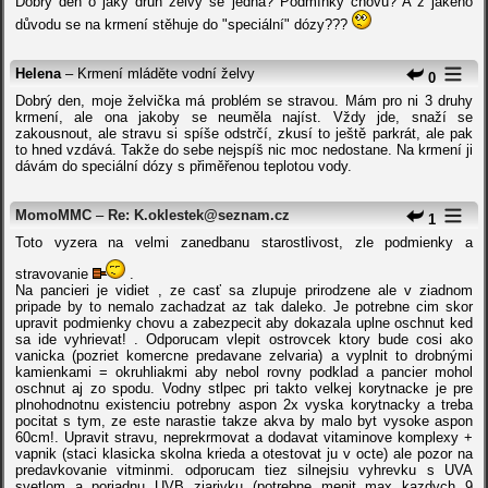
Dobrý den o jaký druh želvy se jedná? Podmínky chovu? A z jakého
důvodu se na krmení stěhuje do "speciální" dózy???
Helena
– Krmení mláděte vodní želvy
0
Dobrý den, moje želvička má problém se stravou. Mám pro ni 3 druhy
krmení, ale ona jakoby se neuměla najíst. Vždy jde, snaží se
zakousnout, ale stravu si spíše odstrčí, zkusí to ještě parkrát, ale pak
to hned vzdává. Takže do sebe nejspíš nic moc nedostane. Na krmení ji
dávám do speciální dózy s přiměřenou teplotou vody.
MomoMMC
–
Re: K.oklestek@seznam.cz
1
Toto vyzera na velmi zanedbanu starostlivost, zle podmienky a
stravovanie
.
Na pancieri je vidiet , ze casť sa zlupuje prirodzene ale v ziadnom
pripade by to nemalo zachadzat az tak daleko. Je potrebne cim skor
upravit podmienky chovu a zabezpecit aby dokazala uplne oschnut ked
sa ide vyhrievat! . Odporucam vlepit ostrovcek ktory bude cosi ako
vanicka (pozriet komercne predavane zelvaria) a vyplnit to drobnými
kamienkami = okruhliakmi aby nebol rovny podklad a pancier mohol
oschnut aj zo spodu. Vodny stlpec pri takto velkej korytnacke je pre
plnohodnotnu existenciu potrebny aspon 2x vyska korytnacky a treba
pocitat s tym, ze este narastie takze akva by malo byt vysoke aspon
60cm!. Upravit stravu, neprekrmovat a dodavat vitaminove komplexy +
vapnik (staci klasicka skolna krieda a otestovat ju v octe) ale pozor na
predavkovanie vitminmi. odporucam tiez silnejsiu vyhrevku s UVA
svetlom a poriadnu UVB ziarivku (potrebne menit max kazdych 9