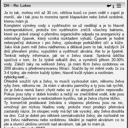
DH
–
Re: Lukes
1
Je to tak, mohou mít až 30 cm, většina kusů co jsem viděl v zajetí je
menší, ale i tak jsou to monstra oproti klapavkám nebo želvě ozdobné,
kterou mám já.
Kompletní výměny vody s vydrhnutím se už nedělají a je to hlavně
kontraproduktivní, protože tím vydrhnutím zničíš všechny bakterie,
které se právě starají o přeměnu organického odpadu na anorganický a
odstraňují čpavek, který vzniká rozkladem výkalů. Čpavek je hodně
nebezpečný dokonce i pro želvy, způsobuje podráždění očí a kůže.
Jako kluk jsem měl želvu nádhernou a dělával jsem to tak, každých 14
dnů převaření písku, vypuštění a vydrhnutí akvária. Ale to je špatně.
Tenkrát nebyly informace, jak se o želvu starat. Správná ůdržba
spočívá v tom, že 1x týdně odkalíš dno, a vyměníš přitom 20-30%
vody. Záleží taky na velikosti želvy, já mám 8cm želvu ozdobnou ve
200l akváriu s předimenzovanou filtrací. Stačilo by mi měnit vodu 1x za
3-4 týdny, ale měním každý týden, hlavně kvůli rybám a rostlinám.
rybicky.net/…
Ohledně soužítí ryb a želvy, to musíš vyzkoušet sám, někomu želva
ryby žere, někomu ne. Já mám v akváriu parmičky a ty jsou tak rychlé,
že je želva nemá šanci chytit nebo se jí to alespoň zatím nepovedlo.
Pokus jsou ryby v dobré kondici a nežijí ve znečištěné vodě, kde jsou
omámené čpavkem a nedostatkem kyslíku, tak je želva chytne těžko.
Ty komerčně prodávané želvária s vlepenou plošinou jsou na nic,
umožnují jen nízkou hladinu vody, protože mezi prodejci přetrvává
zastaralý názor, že sloupec vody má být tak vysoký, aby želva dosáhla
na dno. Což je dobré pro některé semiakvatické želvy, ale rozhodně ne
pro želvu nádhernou nebo ozdobnou. Ideální je naplnit akvárium co to
jde a slunící plošinu umístit nad akvárium, tak jak to mám já.