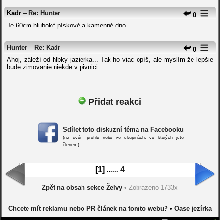
Kadr
–
Re: Hunter
0
Je 60cm hluboké pískové a kamenné dno
Hunter
–
Re: Kadr
0
Ahoj, záleží od hlbky jazierka... Tak ho viac opíš, ale myslím že lepšie
bude zimovanie niekde v pivnici.
Přidat reakci
Sdílet toto diskuzní téma na Facebooku
(na svém profilu nebo ve skupinách, ve kterých jste
členem)
[1]
4
......
Zpět na obsah sekce Želvy
• Zobrazeno 1733x
Chcete mít reklamu nebo PR článek na tomto webu?
•
Oase jezírka