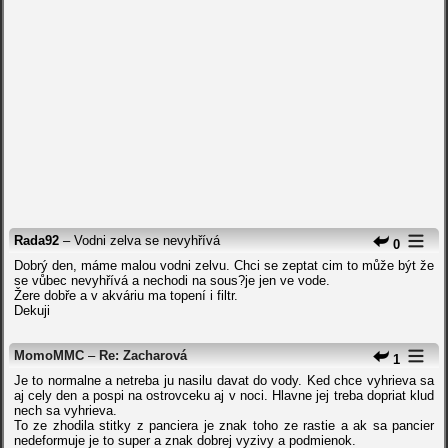
Rada92
– Vodni zelva se nevyhřívá
0
Dobrý den, máme malou vodni zelvu. Chci se zeptat cim to může být že
se vůbec nevyhřívá a nechodi na sous?je jen ve vode.
Žere dobře a v akváriu ma topení i filtr.
Dekuji
MomoMMC
–
Re: Zacharová
1
Je to normalne a netreba ju nasilu davat do vody. Ked chce vyhrieva sa
aj cely den a pospi na ostrovceku aj v noci. Hlavne jej treba dopriat klud
nech sa vyhrieva.
To ze zhodila stitky z panciera je znak toho ze rastie a ak sa pancier
nedeformuje je to super a znak dobrej vyzivy a podmienok.