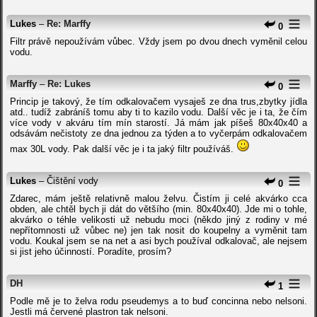
Lukes
–
Re: Marffy
0
Filtr právě nepoužívám vůbec. Vždy jsem po dvou dnech vyměnil celou
vodu.
Marffy
–
Re: Lukes
0
Princip je takový, že tím odkalovačem vysaješ ze dna trus,zbytky jídla
atd.. tudíž zabráníš tomu aby ti to kazilo vodu. Další věc je i ta, že čím
více vody v akváru tím mín starostí. Já mám jak píšeš 80x40x40 a
odsávám nečistoty ze dna jednou za týden a to vyčerpám odkalovačem
max 30L vody. Pak další věc je i ta jaký filtr používáš.
Lukes
– Čištění vody
0
Zdarec, mám ještě relativně malou želvu. Čistím ji celé akvárko cca
obden, ale chtěl bych ji dát do většího (min. 80x40x40). Jde mi o tohle,
akvárko o téhle velikosti už nebudu moci (někdo jiný z rodiny v mé
nepřítomnosti už vůbec ne) jen tak nosit do koupelny a vyměnit tam
vodu. Koukal jsem se na net a asi bych používal odkalovač, ale nejsem
si jist jeho účinností. Poradíte, prosím?
DH
1
Podle mě je to želva rodu pseudemys a to buď concinna nebo nelsoni.
Jestli má červené plastron tak nelsoni.