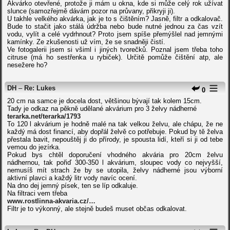
Akvárko otevřené, protože ji mám u okna, kde si může celý rok užívat
slunce (samozřejmě dávám pozor na průvany, přikryji ji).
U takhle velkého akvárka, jak je to s čištěním? Jasně, filtr a odkalovač.
Bude to stačit jako stálá údržba nebo bude nutné jednou za čas vzít
vodu, vylít a celé vydrhnout? Proto jsem spíše přemýšlel nad jemnými
kamínky. Ze zkušenosti už vím, že se snadněji čistí.
Ve fotogalerii jsem si všiml i jiných tvorečků. Poznal jsem třeba toho
citruse (má ho sestřenka u rybiček). Určitě pomůže čištění atp, ale
nesežere ho?
DH
–
Re: Lukes
0
20 cm na samce je docela dost, většinou bývají tak kolem 15cm.
Tady je odkaz na pěkně udělané akvárium pro 3 želvy nádherné
terarka.net/terarka/1793
To 120 l akvárium je hodně malé na tak velkou želvu, ale chápu, že ne
každý má dost financí, aby dopřál želvě co potřebuje. Pokud by tě želva
přestala bavit, nepouštěj ji do přírody, je spousta lidí, kteří si ji od tebe
vemou do jezírka.
Pokud bys chtěl doporučení vhodného akvária pro 20cm želvu
nádhernou, tak pořiď 300-350 l akvárium, sloupec vody co nejvyšší,
nemusíš mít strach že by se utopila, želvy nádherné jsou výborní
aktivní plavci a každý litr vody navíc ocení.
Na dno dej jemný písek, ten se líp odkaluje.
Na filtraci vem třeba
www.rostlinna-akvaria.cz/…
Filtr je to výkonný, ale stejně budeš muset občas odkalovat.