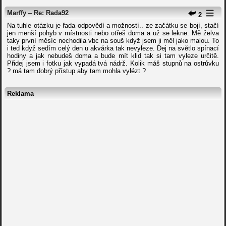
Marffy
–
Re: Rada92
2
Na tuhle otázku je řada odpovědí a možností.. ze začátku se bojí, stačí
jen menší pohyb v místnosti nebo otřeš doma a už se lekne. Mě želva
taky první měsíc nechodila vbc na souš když jsem ji měl jako malou. To
i ted když sedím celý den u akvárka tak nevyleze. Dej na světlo spínací
hodiny a jak nebudeš doma a bude mít klid tak si tam vyleze určitě.
Přidej jsem i fotku jak vypadá tvá nádrž. Kolik máš stupnů na ostrůvku
? má tam dobrý přístup aby tam mohla vylézt ?
Reklama