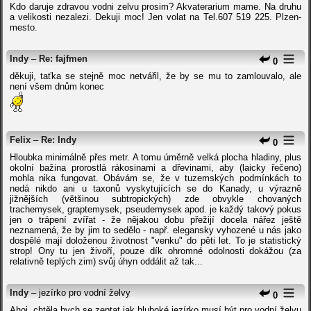
Kdo daruje zdravou vodni zelvu prosim? Akvaterarium mame. Na druhu
a velikosti nezalezi. Dekuji moc! Jen volat na Tel.607 519 225. Plzen-
mesto.
Indy
–
Re: fajfmen
0
děkuji, taťka se stejně moc netvářil, že by se mu to zamlouvalo, ale
není všem dnům konec
Felix
–
Re: Indy
0
Hloubka minimálně přes metr. A tomu úměrně velká plocha hladiny, plus
okolní bažina prorostlá rákosinami a dřevinami, aby (laicky řečeno)
mohla nika fungovat. Obávám se, že v tuzemských podmínkách to
nedá nikdo ani u taxonů vyskytujících se do Kanady, u výrazně
jižnějších (většinou subtropických) zde obvykle chovaných
trachemysek, graptemysek, pseudemysek apod. je každý takový pokus
jen o trápení zvířat - že nějakou dobu přežijí docela nářez ještě
neznamená, že by jim to sedělo - např. elegansky vyhozené u nás jako
dospělé mají doloženou životnost "venku" do pěti let. To je statistický
strop! Ony tu jen živoří, pouze dík ohromné odolnosti dokážou (za
relativně teplých zim) svůj úhyn oddálit až tak...
Indy
– jezírko pro vodní želvy
0
Ahoj, chtěla bych se zeptat jak hluboké jezírko musí být pro vodní želvu