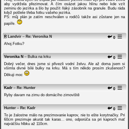
aby vydržela přezimovat. A čím osázet jakou hlínu nebo kde vzít
zeminu do jezírka a šlo by použít ňáký zásobník na granule. Budu ráda
když pošlete třeba fotku vašeho jezírka.
PS: můj plán je zatím neschválen u rodičů takže asi zůstane jen na
papíře.
R
Landvir
–
Re: Veronika N
0
Ahoj.Fotku?
Veronika N
– Bulka na krku
0
Dobrý večer, dnes jsme si přivezli vodní želvu. Ale až doma jsem si
všimla divné bílé bulky na krku. Má s tím někdo prosím zkušenost?
Děkuji moc
Kadr
–
Re: Hunter
0
Ryby davam na zimu do domácího zimoviště
Hunter
–
Re: Kadr
0
To je žalostne málo na prezimovanie kaprov, nie to ešte korytnačky. Pri
60cm prezimuje akurát tak karas... ono, odporúča sa pri kaproch mať
najväčšiu hlbku až 110cm.