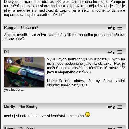
Dobrý den, mám filtr Tetra ex 800 plus, ale nemohu ho rozjet. Pumpuju
tou ruční pumpičkou skoro hodinu a když už tam nějakí voda je (filtr je
plný a něco je i v hadičkách), zapnu jej a nic.. a ručně to už více
napumpovat nejde, poradíte někdo?
Ranger
– Uteče mi?
0
Ahojte, myslíte, že želva nádherná s 19 cm na délku je schopna přelézt
11 cm skla?
DH
0
Využil bych horních výztuh a postavil bych na
nich něco podobného jako na obrázku. Pak je
možné naplnit akvárium téměř celé místo 1/2
jako u vlepeného ostrůvku.
Nemusíš mít obavy, že by želva vodní
sloupec navíc nevyužila.
youtu.be/…
Marffy
–
Re: Scotty
0
nechej si nařezat skla ve sklenářství a nelep ho
Scotty
– Ostrůvek