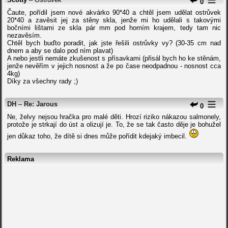
0
Čaute, pořídil jsem nové akvárko 90*40 a chtěl jsem udělat ostrůvek
20*40 a zavěsit jej za stěny skla, jenže mi ho udělali s takovými
bočními lištami ze skla pár mm pod horním krajem, tedy tam nic
nezavěsím.
Chtěl bych buďto poradit, jak jste řešili ostrůvky vy? (30-35 cm nad
dnem a aby se dalo pod ním plavat)
A nebo jestli nemáte zkušenost s přísavkami (přisál bych ho ke stěnám,
jenže nevěřím v jejich nosnost a že po čase neodpadnou - nosnost cca
4kg)
Díky za všechny rady ;)
DH
–
Re: Jarous
0
Ne, želvy nejsou hračka pro malé děti. Hrozí riziko nákazou salmonely,
protože je strkají do úst a olizují je. To, že se tak často děje je bohužel
jen důkaz toho, že dítě si dnes může pořídit kdejaký imbecil.
Reklama