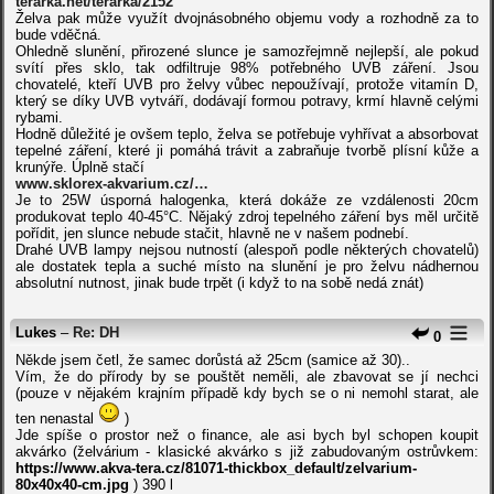
terarka.net/terarka/2152
Želva pak může využít dvojnásobného objemu vody a rozhodně za to
bude vděčná.
Ohledně slunění, přirozené slunce je samozřejmně nejlepší, ale pokud
svítí přes sklo, tak odfiltruje 98% potřebného UVB záření. Jsou
chovatelé, kteří UVB pro želvy vůbec nepoužívají, protože vitamín D,
který se díky UVB vytváří, dodávají formou potravy, krmí hlavně celými
rybami.
Hodně důležité je ovšem teplo, želva se potřebuje vyhřívat a absorbovat
tepelné záření, které ji pomáhá trávit a zabraňuje tvorbě plísní kůže a
krunýře. Úplně stačí
www.sklorex-akvarium.cz/…
Je to 25W úsporná halogenka, která dokáže ze vzdálenosti 20cm
produkovat teplo 40-45°C. Nějaký zdroj tepelného záření bys měl určitě
pořídit, jen slunce nebude stačit, hlavně ne v našem podnebí.
Drahé UVB lampy nejsou nutností (alespoň podle některých chovatelů)
ale dostatek tepla a suché místo na slunění je pro želvu nádhernou
absolutní nutnost, jinak bude trpět (i když to na sobě nedá znát)
Lukes
–
Re: DH
0
Někde jsem četl, že samec dorůstá až 25cm (samice až 30)..
Vím, že do přírody by se pouštět neměli, ale zbavovat se jí nechci
(pouze v nějakém krajním případě kdy bych se o ni nemohl starat, ale
ten nenastal
)
Jde spíše o prostor než o finance, ale asi bych byl schopen koupit
akvárko (želvárium - klasické akvárko s již zabudovaným ostrůvkem:
https://www.akva-tera.cz/81071-thickbox_default/zelvarium-
80x40x40-cm.jpg
) 390 l