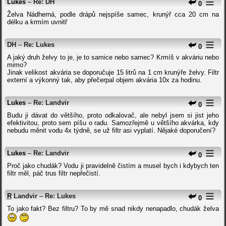
Lukes
–
Re: DH
0
Želva Nádherná, podle drápů nejspíše samec, krunýř cca 20 cm na
délku a krmím uvnitř
DH
–
Re: Lukes
0
A jaký druh želvy to je, je to samice nebo samec? Krmíš v akváriu nebo
mimo?
Jinak velikost akvária se doporučuje 15 litrů na 1 cm krunýře želvy. Filtr
externí a výkonný tak, aby přečerpal objem akvária 10x za hodinu.
Lukes
–
Re: Landvir
0
Budu ji dávat do většího, proto odkalovač, ale nebyl jsem si jist jeho
efektivitou, proto sem píšu o radu. Samozřejmě u většího akvárka, kdy
nebudu měnit vodu 4x týdně, se už filtr asi vyplatí. Nějaké doporučení?
Lukes
–
Re: Landvir
0
Proč jako chudák? Vodu ji pravidelně čistím a musel bych i kdybych ten
filtr měl, páč trus filtr nepřečistí.
R
Landvir
–
Re: Lukes
0
To jako fakt? Bez filtru? To by mě snad nikdy nenapadlo, chudák želva