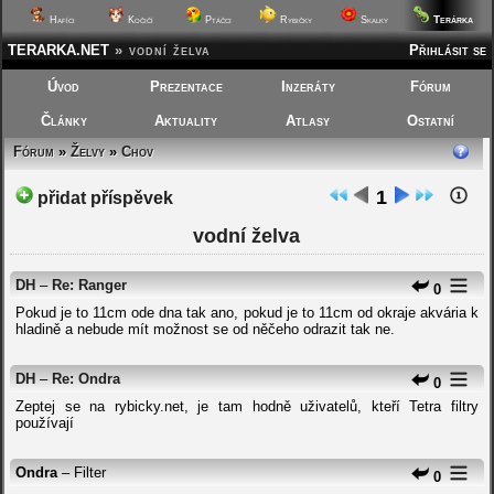
Terárka
Hafíci
Kočičí
Ptáčci
Rybičky
Skalky
TERARKA.NET
»
vodní želva
Přihlásit se
Úvod
Prezentace
Inzeráty
Fórum
Články
Aktuality
Atlasy
Ostatní
Fórum
»
Želvy
»
Chov
1
přidat příspěvek
vodní želva
DH
–
Re: Ranger
0
Pokud je to 11cm ode dna tak ano, pokud je to 11cm od okraje akvária k
hladině a nebude mít možnost se od něčeho odrazit tak ne.
DH
–
Re: Ondra
0
Zeptej se na rybicky.net, je tam hodně uživatelů, kteří Tetra filtry
používají
Ondra
– Filter
0