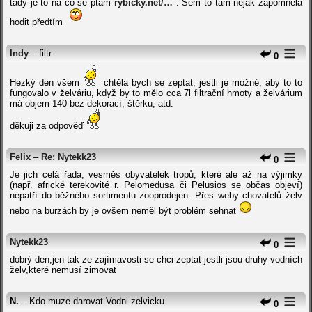
tady je to na co se ptám
rybicky.net/…
. Sem to tam nějak zapomněla
hodit předtím
Indy
– filtr
0
Hezký den všem
chtěla bych se zeptat, jestli je možné, aby to to
fungovalo v želváriu, když by to mělo cca 7l filtrační hmoty a želvárium
má objem 140 bez dekorací, štěrku, atd.
děkuji za odpověď
Felix
–
Re: Nytekk23
0
Je jich celá řada, vesměs obyvatelek tropů, které ale až na výjimky
(např. africké terekovité r. Pelomedusa či Pelusios se občas objeví)
nepatří do běžného sortimentu zooprodejen. Přes weby chovatelů želv
nebo na burzách by je ovšem neměl být problém sehnat
Nytekk23
0
dobrý den,jen tak ze zajímavosti se chci zeptat jestli jsou druhy vodních
želv,které nemusí zimovat
N.
– Kdo muze darovat Vodni zelvicku
0