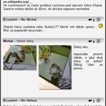
en.wikipedia.org/…
Ve zverimexech se často prodává concinna pod názvem želva žíhaná.
Samice mohou dorůst až 40cm, do akvária naprosto nevhodná.
R
Landvir
–
Re: Michal
0
Zřejmě želva ozdobná nebo žlutolící?? Nechť mě někdo opraví...
Moc se popravdě nevyznám...
Michal
– Určení želvy
0
Dobrý den,
nepoznáte prosím
někdo, o jaký druh
želvy se jedná?
Děkuji Vám za
pomoc.
R
Landvir
–
Re: Helena
1