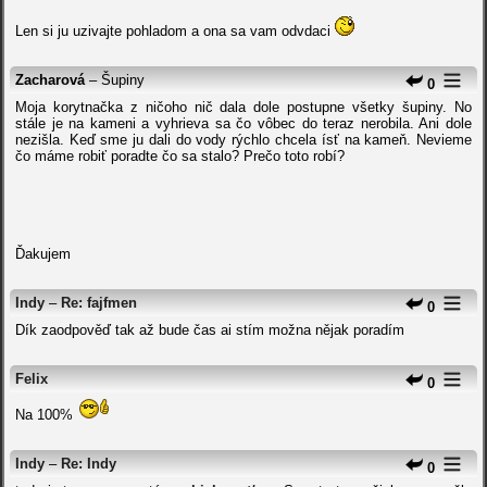
Len si ju uzivajte pohladom a ona sa vam odvdaci
Zacharová
– Šupiny
0
Moja korytnačka z ničoho nič dala dole postupne všetky šupiny. No
stále je na kameni a vyhrieva sa čo vôbec do teraz nerobila. Ani dole
nezišla. Keď sme ju dali do vody rýchlo chcela ísť na kameň. Nevieme
čo máme robiť poradte čo sa stalo? Prečo toto robí?
Ďakujem
Indy
–
Re: fajfmen
0
Dík zaodpověď tak až bude čas ai stím možna nějak poradím
Felix
0
Na 100%
Indy
–
Re: Indy
0