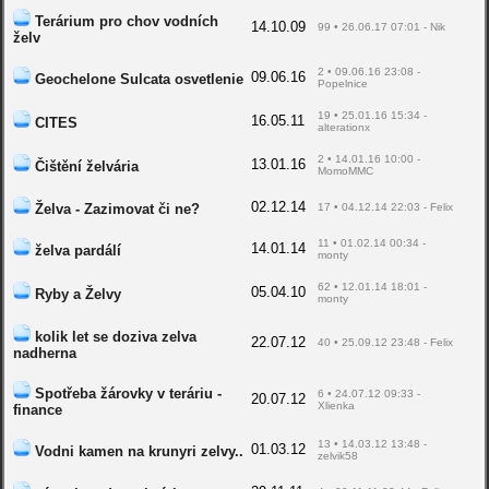
Terárium pro chov vodních
14.10.09
99 • 26.06.17 07:01 - Nik
želv
2 • 09.06.16 23:08 -
09.06.16
Geochelone Sulcata osvetlenie
Popelnice
19 • 25.01.16 15:34 -
16.05.11
CITES
alterationx
2 • 14.01.16 10:00 -
13.01.16
Čištění želvária
MomoMMC
02.12.14
Želva - Zazimovat či ne?
17 • 04.12.14 22:03 - Felix
11 • 01.02.14 00:34 -
14.01.14
želva pardálí
monty
62 • 12.01.14 18:01 -
05.04.10
Ryby a Želvy
monty
kolik let se doziva zelva
22.07.12
40 • 25.09.12 23:48 - Felix
nadherna
Spotřeba žárovky v teráriu -
6 • 24.07.12 09:33 -
20.07.12
Xlienka
finance
13 • 14.03.12 13:48 -
01.03.12
Vodni kamen na krunyri zelvy..
zelvik58