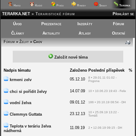
Terárka
Hafíci
Kočičí
Ptáčci
Rybičky
Skalky
TERARKA.NET
»
Teraristické fórum
Přihlásit se
Úvod
Prezentace
Inzeráty
Fórum
Články
Aktuality
Atlasy
Ostatní
Fórum
»
Želvy
»
Chov
Založit nové téma
Nadpis tématu
Založeno
Poslední příspěvek
%
8 • 29.01.11 01:02 -
05.12.10
krmeni zelv
Pogona
14.07.09
chci si pořídit želvy
10 • 10.06.23 19:43 - Felix
09.01.12
vodní želva
186 • 20.10.19 08:54 - DH
10 • 25.09.19 13:22 -
23.12.13
Clemmys Guttata
Tomáš
Teplota v teráriu želva
11.09.19
2 • 12.09.19 09:15 - DH
nádherná