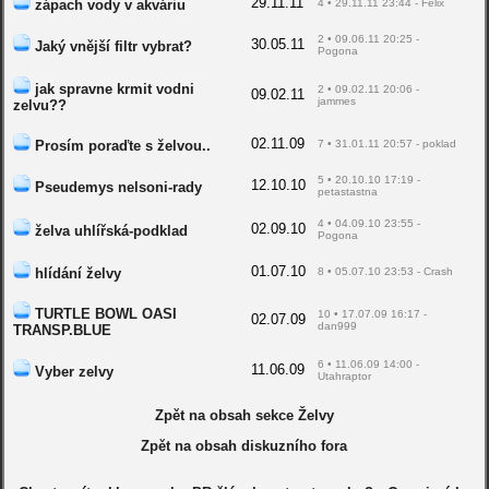
29.11.11
zápach vody v akváriu
4 • 29.11.11 23:44 - Felix
2 • 09.06.11 20:25 -
30.05.11
Jaký vnější filtr vybrat?
Pogona
jak spravne krmit vodni
2 • 09.02.11 20:06 -
09.02.11
jammes
zelvu??
02.11.09
Prosím poraďte s želvou..
7 • 31.01.11 20:57 - poklad
5 • 20.10.10 17:19 -
12.10.10
Pseudemys nelsoni-rady
petastastna
4 • 04.09.10 23:55 -
02.09.10
želva uhlířská-podklad
Pogona
01.07.10
hlídání želvy
8 • 05.07.10 23:53 - Crash
TURTLE BOWL OASI
10 • 17.07.09 16:17 -
02.07.09
dan999
TRANSP.BLUE
6 • 11.06.09 14:00 -
11.06.09
Vyber zelvy
Utahraptor
Zpět na obsah sekce Želvy
Zpět na obsah diskuzního fora